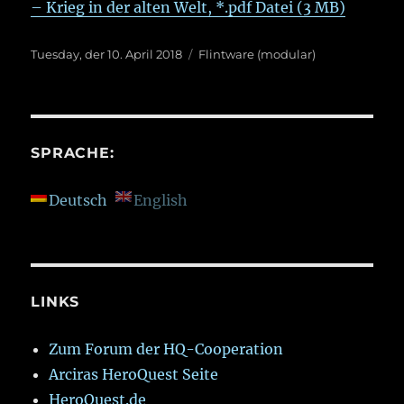
– Krieg in der alten Welt, *.pdf Datei (3 MB)
Veröffentlicht
Kategorien
Tuesday, der 10. April 2018
Flintware (modular)
am
SPRACHE:
Deutsch
English
LINKS
Zum Forum der HQ-Cooperation
Arciras HeroQuest Seite
HeroQuest.de