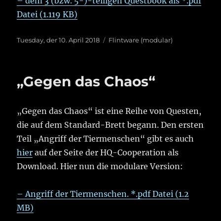
– dem 3 (bzw. 5-)-teiligen Questbook als *.pdf
Datei (1.119 KB)
Veröffentlicht
Kategorien
Tuesday, der 10. April 2018
Flintware (modular)
am
„Gegen das Chaos“
„Gegen das Chaos“ ist eine Reihe von Questen,
die auf dem Standard-Brett begann. Den ersten
Teil „Angriff der Tiermenschen“ gibt es auch
hier
auf der Seite der HQ-Cooperation als
Download. Hier nun die modulare Version:
– Angriff der Tiermenschen. *.pdf Datei (1.2
MB)