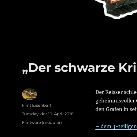
„Der schwarze Kri
Der Reisser schl
geheimnisvoller 
Autor
Flint Eisenbart
den Grafen in se
Veröffentlicht
Tuesday, der 10. April 2018
am
Kategorien
Flintware (modular)
– dem 3-teiligen