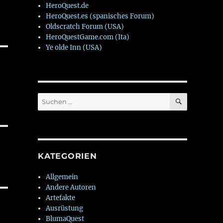
HeroQuest.de
HeroQuest.es (spanisches Forum)
Oldscratch Forum (USA)
HeroQuestGame.com (Ita)
Ye olde Inn (USA)
SUCHEN
Suchen
nach:
KATEGORIEN
Allgemein
Andere Autoren
Artefakte
Ausrüstung
BlumaQuest