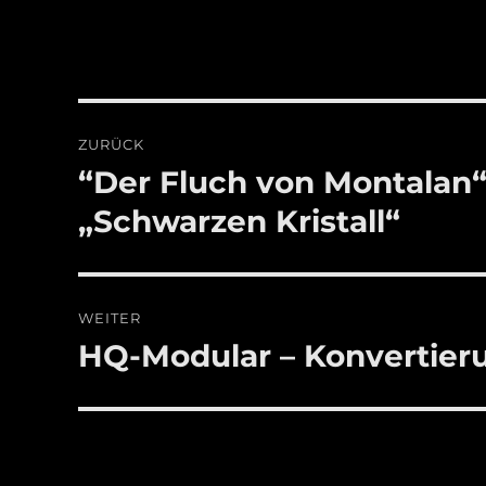
Beitragsnavigation
ZURÜCK
“Der Fluch von Montalan“
Vorheriger
Beitrag:
„Schwarzen Kristall“
WEITER
HQ-Modular – Konvertier
Nächster
Beitrag: