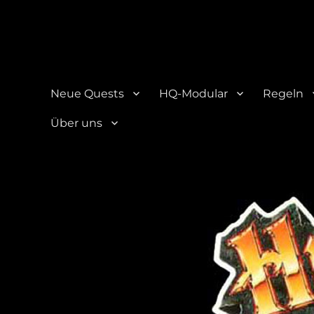
HQ-Cooperation
Eine Seite über das beliebte Brettspiel "HeroQuest"
Neue Quests
HQ-Modular
Regeln
Über uns