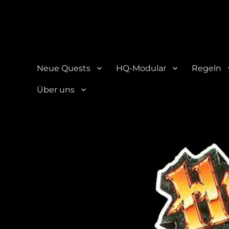
HQ-Cooperation
Eine Seite über das beliebte Brettspiel "HeroQuest"
Neue Quests
HQ-Modular
Regeln
Über uns