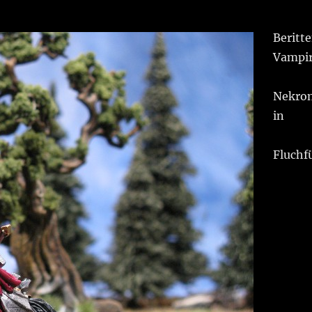
Beritt
Vampi
Nekro
in
Fluchf