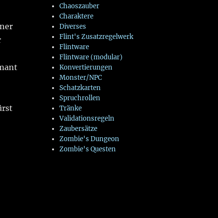
Chaoszauber
Charaktere
ener
Diverses
Flint's Zusatzregelwerk
r
Flintware
Flintware (modular)
mant
Konvertierungen
Monster/NPC
Schatzkarten
Spruchrollen
ürst
Tränke
Validationsregeln
Zaubersätze
Zombie's Dungeon
Zombie's Questen