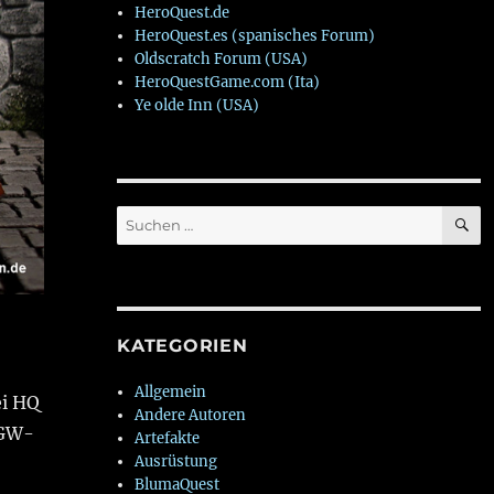
HeroQuest.de
HeroQuest.es (spanisches Forum)
Oldscratch Forum (USA)
HeroQuestGame.com (Ita)
Ye olde Inn (USA)
S
Suchen
nach:
KATEGORIEN
Allgemein
ei HQ
Andere Autoren
 GW-
Artefakte
Ausrüstung
BlumaQuest