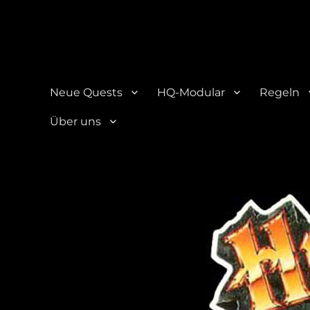
HQ-Cooperation
Eine Seite über das beliebte Brettspiel "HeroQuest"
Neue Quests
HQ-Modular
Regeln
Über uns