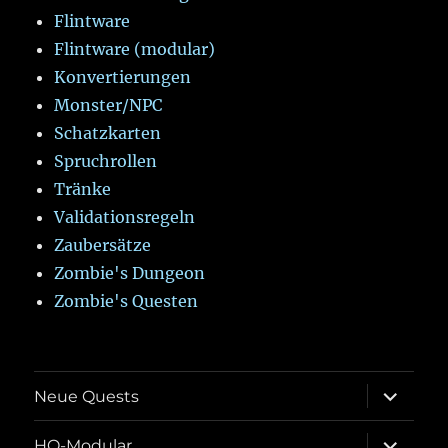
Flintware
Flintware (modular)
Konvertierungen
Monster/NPC
Schatzkarten
Spruchrollen
Tränke
Validationsregeln
Zaubersätze
Zombie's Dungeon
Zombie's Questen
Unterme
Neue Quests
öffnen
Unterme
HQ-Modular