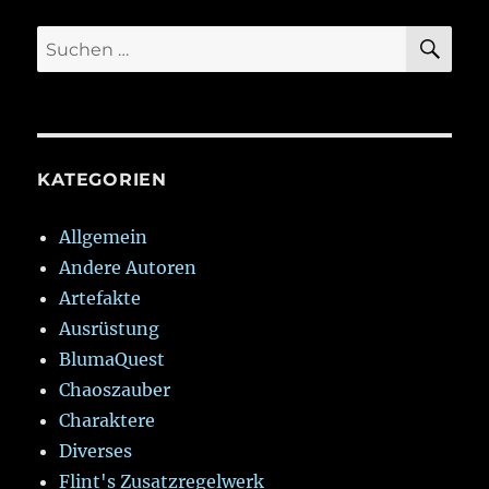
SU
Suchen
nach:
KATEGORIEN
Allgemein
Andere Autoren
Artefakte
Ausrüstung
BlumaQuest
Chaoszauber
Charaktere
Diverses
Flint's Zusatzregelwerk