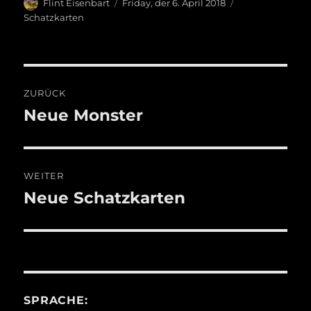
Autor
Veröffentlicht
Kategorien
Flint Eisenbart
Friday, der 6. April 2018
am
Schatzkarten
Beitragsnavigation
ZURÜCK
Neue Monster
Vorheriger
Beitrag:
WEITER
Neue Schatzkarten
Nächster
Beitrag:
SPRACHE: