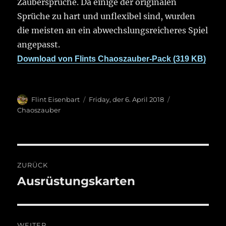
Zaubersprüche. Da einige der originalen
Sprüche zu hart und unflexibel sind, wurden
die meisten an ein abwechslungsreicheres Spiel
angepasst.
Download von Flints Chaoszauber-Pack (319 KB)
Autor
Veröffentlicht
Kategorien
Flint Eisenbart
Friday, der 6. April 2018
am
Chaoszauber
Beitragsnavigation
ZURÜCK
Ausrüstungskarten
Vorheriger
Beitrag:
WEITER