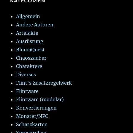
KATEGORIEN
Allgemein
Andere Autoren
Artefakte
Ausrüstung
BlumaQuest
Chaoszauber
Charaktere
Diverses
Flint's Zusatzregelwerk
Flintware
Flintware (modular)
Konvertierungen
Monster/NPC
Schatzkarten
Spruchrollen