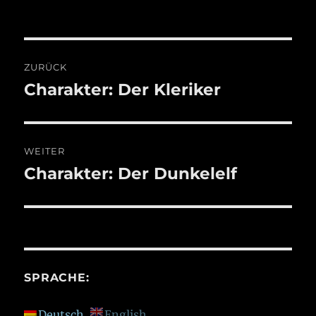
Beitragsnavigation
ZURÜCK
Charakter: Der Kleriker
Vorheriger
Beitrag:
WEITER
Charakter: Der Dunkelelf
Nächster
Beitrag:
SPRACHE:
Deutsch
English