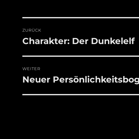
Beitragsnavigation
ZURÜCK
Charakter: Der Dunkelelf
Vorheriger
Beitrag:
WEITER
Neuer Persönlichkeitsbog
Nächster
Beitrag: