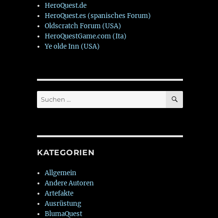
HeroQuest.de
HeroQuest.es (spanisches Forum)
Oldscratch Forum (USA)
HeroQuestGame.com (Ita)
Ye olde Inn (USA)
SUCHEN
Suchen
nach:
KATEGORIEN
Allgemein
Andere Autoren
Artefakte
Ausrüstung
BlumaQuest