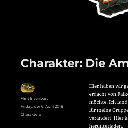
Charakter: Die A
Hier haben wir 
erdacht von Falk
Autor
Flint Eisenbart
möchte. Ich fan
Veröffentlicht
Friday, der 6. April 2018
für meine Gruppe
am
Kategorien
Charaktere
verändert. Hier 
herunterladen.