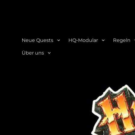
HQ-Cooperation
Eine Seite über das beliebte Brettspiel "HeroQuest"
Neue Quests
HQ-Modular
Regeln
Über uns