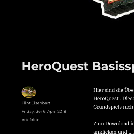
HeroQuest Basiss
Hier sind die Üb
HeroQuest . Dies
Autor
Flint Eisenbart
Grundspiels nich
Veröffentlicht
Friday, der 6. April 2018
am
Kategorien
Artefakte
Zum Download in 
anklicken und „