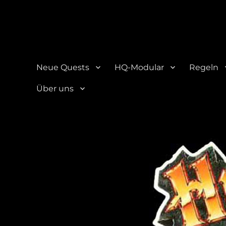
HQ-Cooperation
Eine Seite über das beliebte Brettspiel "HeroQuest"
Neue Quests
HQ-Modular
Regeln
Über uns