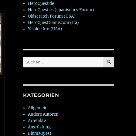
HeroQuest.de
HeroQuest.es (spanisches Forum)
Oldscratch Forum (USA)
HeroQuestGame.com (Ita)
Ye olde Inn (USA)
SUCHEN
Suchen
nach:
KATEGORIEN
Allgemein
Andere Autoren
Artefakte
Ausrüstung
BlumaQuest