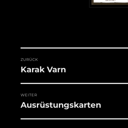
Beitragsnavigation
ZURÜCK
Karak Varn
Vorheriger
Beitrag:
WEITER
Ausrüstungskarten
Nächster
Beitrag: