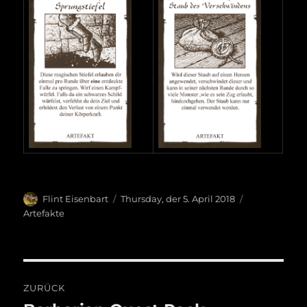
Autor
Veröffentlicht
Kategorien
Flint Eisenbart
Thursday, der 5. April 2018
am
Artefakte
Beitragsnavigation
ZURÜCK