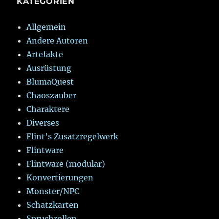
KATEGORIEN
Allgemein
Andere Autoren
Artefakte
Ausrüstung
BlumaQuest
Chaoszauber
Charaktere
Diverses
Flint's Zusatzregelwerk
Flintware
Flintware (modular)
Konvertierungen
Monster/NPC
Schatzkarten
Spruchrollen