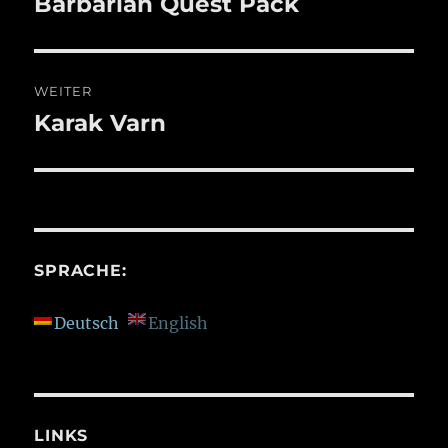
Barbarian Quest Pack
Vorheriger
Beitrag:
WEITER
Karak Varn
Nächster
Beitrag:
SPRACHE:
Deutsch
English
LINKS