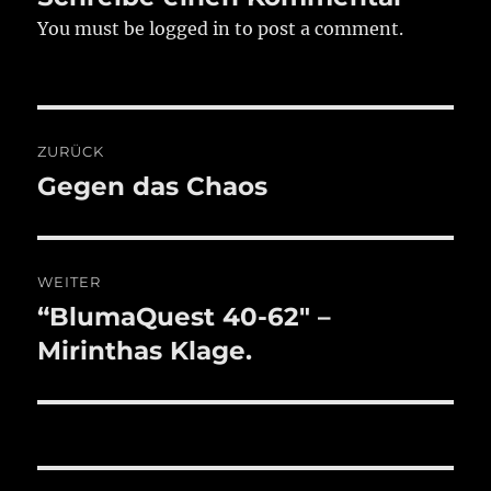
You must be logged in to post a comment.
Beitragsnavigation
ZURÜCK
Gegen das Chaos
Vorheriger
Beitrag:
WEITER
“BlumaQuest 40-62″ –
Nächster
Beitrag:
Mirinthas Klage.