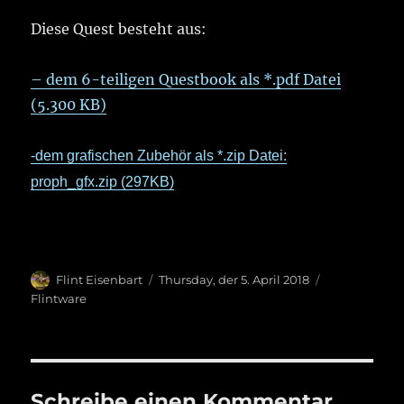
Diese Quest besteht aus:
– dem 6-teiligen Questbook als *.pdf Datei
(5.300 KB)
-dem grafischen Zubehör als *.zip Datei:
proph_gfx.zip (297KB)
Autor
Veröffentlicht
Kategorien
Flint Eisenbart
Thursday, der 5. April 2018
am
Flintware
Schreibe einen Kommentar