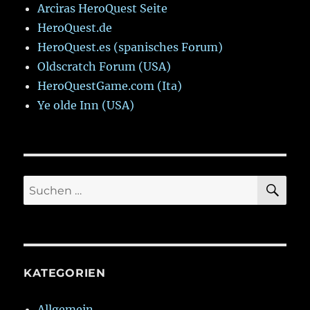
Arciras HeroQuest Seite
HeroQuest.de
HeroQuest.es (spanisches Forum)
Oldscratch Forum (USA)
HeroQuestGame.com (Ita)
Ye olde Inn (USA)
SU
Suchen
nach:
KATEGORIEN
Allgemein