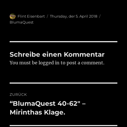
Autor
Veröffentlicht
Kategorien
Flint Eisenbart
Thursday, der 5. April 2018
am
BlumaQuest
Schreibe einen Kommentar
You must be logged in to post a comment.
Beitragsnavigation
ZURÜCK
“BlumaQuest 40-62″ –
Vorheriger
Beitrag:
Mirinthas Klage.