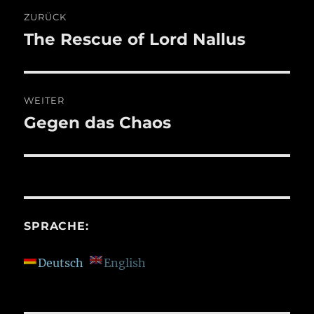
Beitragsnavigation
ZURÜCK
The Rescue of Lord Nallus
Vorheriger
Beitrag:
WEITER
Gegen das Chaos
Nächster
Beitrag:
SPRACHE:
Deutsch
English