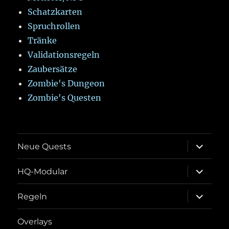
Schatzkarten
Spruchrollen
Tränke
Validationsregeln
Zaubersätze
Zombie's Dungeon
Zombie's Questen
Unterme
Neue Quests
öffnen
Unterme
HQ-Modular
öffnen
Unterme
Regeln
öffnen
Overlays