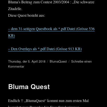
Bluma’s Beitrag zum Contest 2003/2004 : „Die schwarze
Zitadelle.
Diese Quest besteht aus:
– dem 31-seitigen Questbook als *.pdf Datei (Grösse 536
KB)
– Den Overlays als *.pdf Datei (Grösse 913 KB)
Veröffentlicht
Kategorien
Thursday, der 5. April 2018
BlumaQuest
Schreibe einen
am
zu
Kommentar
Die
schwarze
Zitadelle
Bluma Quest
Endlich !! „BlumaQuest“ kommt nun zum ersten Mal