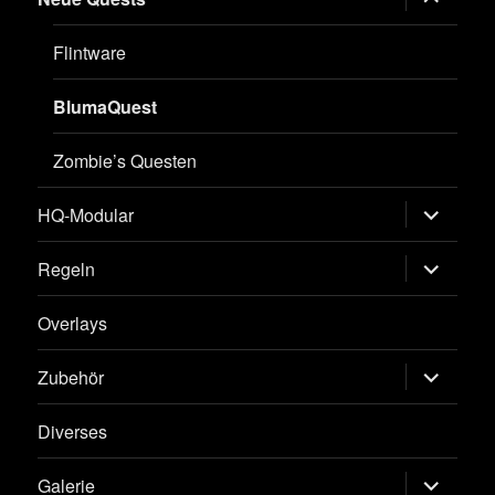
öffnen
Flintware
BlumaQuest
Zombie’s Questen
Untermen
HQ-Modular
öffnen
Untermen
Regeln
öffnen
Overlays
Untermen
Zubehör
öffnen
Diverses
Untermen
Galerie