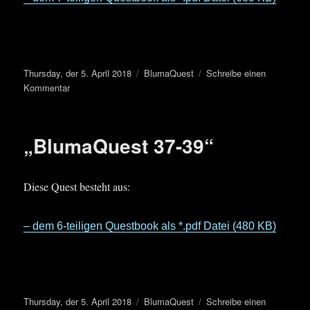
Veröffentlicht
Kategorien
Thursday, der 5. April 2018
BlumaQuest
Schreibe einen
am
zu
Kommentar
„BlumaQuest
34-
36“
„BlumaQuest 37-39“
Diese Quest besteht aus:
– dem 6-teiligen Questbook als *.pdf Datei (480 KB)
Veröffentlicht
Kategorien
Thursday, der 5. April 2018
BlumaQuest
Schreibe einen