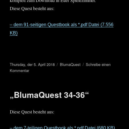
komplett zum Download in Euer Spielezimmer.
Diese Quest besteht aus:
– dem 91-seitigen Questbook als *.pdf Datei (7.556
KB)
Veröffentlicht
Kategorien
Thursday, der 5. April 2018
BlumaQuest
Schreibe einen
am
zu
Kommentar
Bluma
Quest
„BlumaQuest 34-36“
Diese Quest besteht aus:
– dem 7-teiligen Questbook als *.pdf Datei (680 KB)