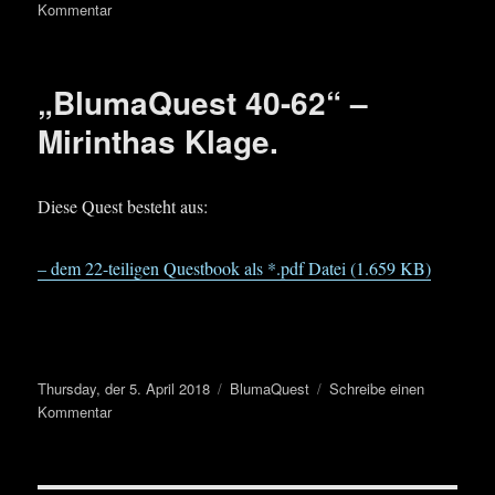
am
zu
Kommentar
„BlumaQuest
37-
39“
„BlumaQuest 40-62“ –
Mirinthas Klage.
Diese Quest besteht aus:
– dem 22-teiligen Questbook als *.pdf Datei (1.659 KB)
Veröffentlicht
Kategorien
Thursday, der 5. April 2018
BlumaQuest
Schreibe einen
am
zu
Kommentar
„BlumaQuest
40-
62“