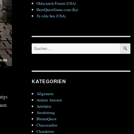
Oldscratch Forum (USA)
HeroQuestGame.com (Ita)
Ye olde Inn (USA)
S
Suchen
nach:
KATEGORIEN
Allgemein
uigs
Andere Autoren
euen
Artefakte
Ausrüstung
BlumaQuest
Chaoszauber
Charaktere