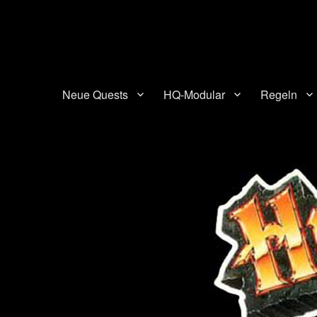
HQ-Cooperation
Eine Seite über das beliebte Brettspiel "HeroQuest"
Neue Quests
HQ-Modular
Regeln