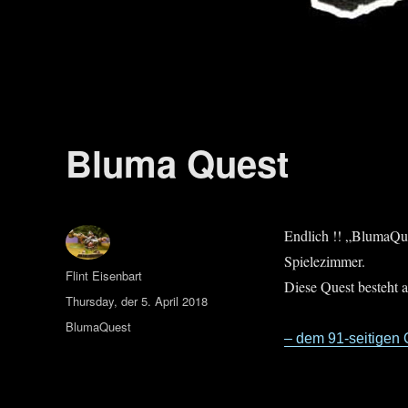
Bluma Quest
Endlich !! „BlumaQu
Spielezimmer.
Autor
Flint Eisenbart
Diese Quest besteht a
Veröffentlicht
Thursday, der 5. April 2018
am
Kategorien
BlumaQuest
– dem 91-seitigen 