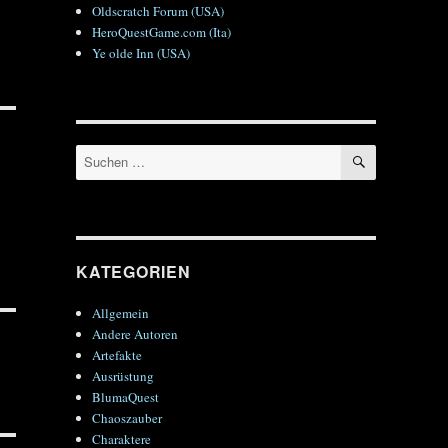
Oldscratch Forum (USA)
HeroQuestGame.com (Ita)
Ye olde Inn (USA)
SUCHEN
Suchen
nach:
KATEGORIEN
Allgemein
Andere Autoren
Artefakte
Ausrüstung
BlumaQuest
Chaoszauber
Charaktere