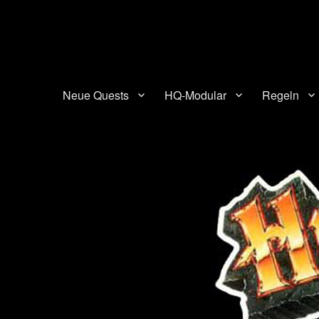
HQ-Cooperation
Eine Seite über das beliebte Brettspiel "HeroQuest"
Neue Quests
HQ-Modular
Regeln