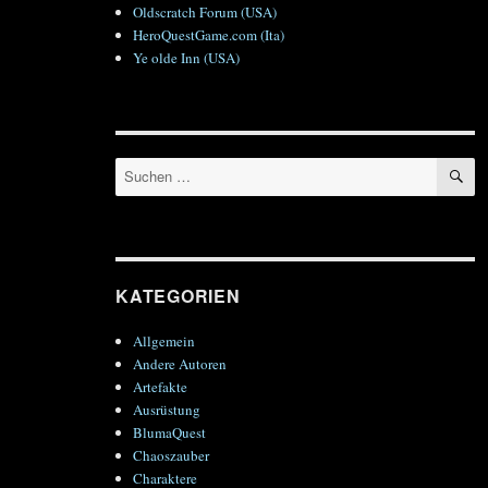
Oldscratch Forum (USA)
HeroQuestGame.com (Ita)
Ye olde Inn (USA)
S
Suchen
nach:
KATEGORIEN
Allgemein
Andere Autoren
Artefakte
Ausrüstung
BlumaQuest
Chaoszauber
Charaktere