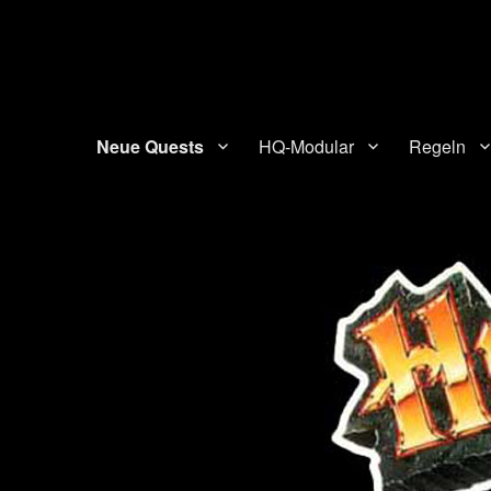
HQ-Cooperation
Eine Seite über das beliebte Brettspiel "HeroQuest"
Neue Quests
HQ-Modular
Regeln