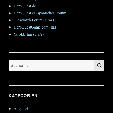
HeroQuest.de
HeroQuest.es (spanisches Forum)
Oldscratch Forum (USA)
HeroQuestGame.com (Ita)
Ye olde Inn (USA)
SU
Suchen
nach:
KATEGORIEN
Allgemein