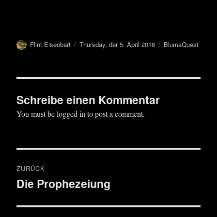
Autor
Veröffentlicht
Kategorien
Flint Eisenbart
Thursday, der 5. April 2018
BlumaQuest
am
Schreibe einen Kommentar
You must be logged in to post a comment.
Beitragsnavigation
ZURÜCK
Die Prophezeiung
Vorheriger
Beitrag: