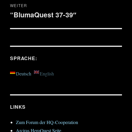
WEITER
“BlumaQuest 37-39″
Nächster
Beitrag:
SPRACHE:
Deutsch
English
LINKS
Zum Forum der HQ-Cooperation
Arciras HeroQuest Seite