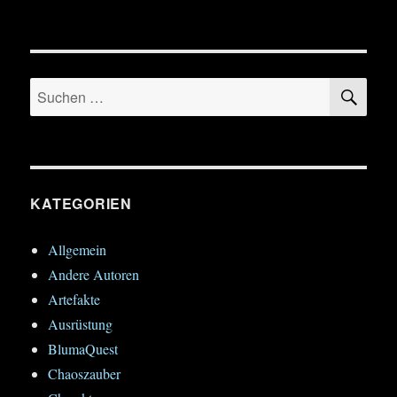
SU
Suchen
nach:
KATEGORIEN
Allgemein
Andere Autoren
Artefakte
Ausrüstung
BlumaQuest
Chaoszauber