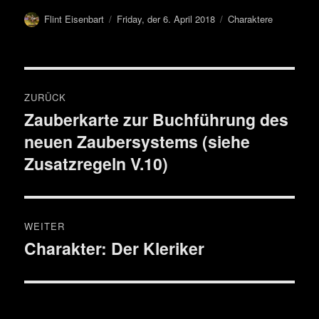
Autor
Veröffentlicht
Kategorien
Flint Eisenbart
Friday, der 6. April 2018
Charaktere
am
Beitragsnavigation
ZURÜCK
Zauberkarte zur Buchführung des
Vorheriger
neuen Zaubersystems (siehe
Beitrag:
Zusatzregeln V.10)
WEITER
Charakter: Der Kleriker
Nächster
Beitrag: