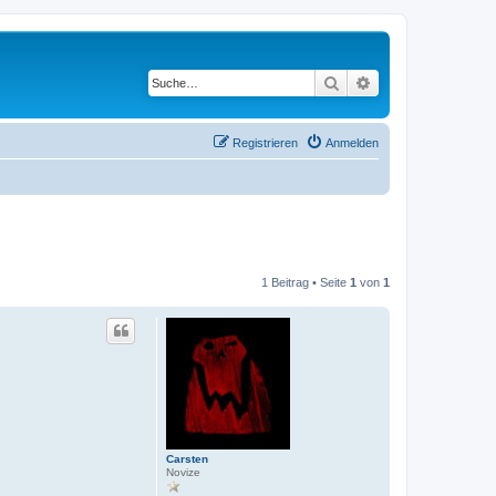
Suche
Erweiterte Suche
Registrieren
Anmelden
1 Beitrag • Seite
1
von
1
Carsten
Novize