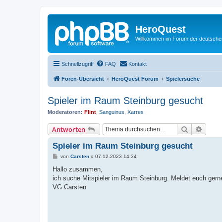
HeroQuest
Willkommen im Forum der deutsch
Schnellzugriff
FAQ
Kontakt
Foren-Übersicht
HeroQuest Forum
Spielersuche
Spieler im Raum Steinburg gesucht
Moderatoren:
Flint
,
Sanguinus
,
Xarres
Suche
Erweit
Antworten
Spieler im Raum Steinburg gesucht
B
von
Carsten
»
07.12.2023 14:34
e
i
Hallo zusammen,
t
ich suche Mitspieler im Raum Steinburg. Meldet euch gerne 
r
a
VG Carsten
g