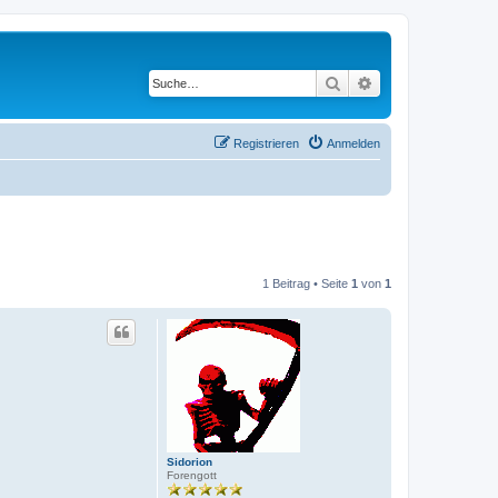
Suche
Erweiterte Suche
Registrieren
Anmelden
1 Beitrag • Seite
1
von
1
Sidorion
Forengott