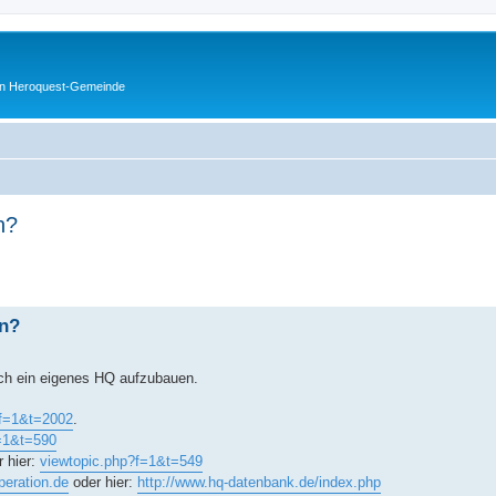
en Heroquest-Gemeinde
n?
erte Suche
ln?
sich ein eigenes HQ aufzubauen.
?f=1&t=2002
.
=1&t=590
 hier:
viewtopic.php?f=1&t=549
peration.de
oder hier:
http://www.hq-datenbank.de/index.php