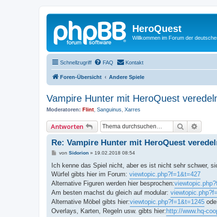
HeroQuest
Willkommen im Forum der deutsch
Schnellzugriff
FAQ
Kontakt
Foren-Übersicht
Andere Spiele
Vampire Hunter mit HeroQuest veredel
Moderatoren:
Flint
,
Sanguinus
,
Xarres
Suche
Erweit
Antworten
Re: Vampire Hunter mit HeroQuest verede
B
von
Sidorion
»
19.02.2018 08:54
e
i
Ich kenne das Spiel nicht, aber es ist nicht sehr schwer, 
t
Würfel gibts hier im Forum:
viewtopic.php?f=1&t=427
r
a
Alternative Figuren werden hier besprochen:
viewtopic.php
g
Am besten machst du gleich auf modular:
viewtopic.php?f
Alternative Möbel gibts hier:
viewtopic.php?f=1&t=1245
oder
Overlays, Karten, Regeln usw. gibts hier:
http://www.hq-coo