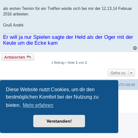
als ersten Termin für ein Treffen würde sich bei mir der 12,13,14 Februar
2016 anbieten.
Gruß André
Er will ja nur Spielen sagte der Held als der Oger mit der
Keule um die Ecke kam
Antworten
1 Beitrag • Seite
1
von
1
Gehe zu
Foren-Übersicht
Alle Zeiten sind
UTC+02:00
Diese Website nutzt Cookies, um dir den
Powered by
phpBB
® Forum Software © phpBB Limited
bestmöglichen Komfort bei der Nutzung zu
Deutsche Übersetzung durch
phpBB.de
bieten.
Mehr erfahren
Datenschutz
|
Nutzungsbedingungen
Verstanden!