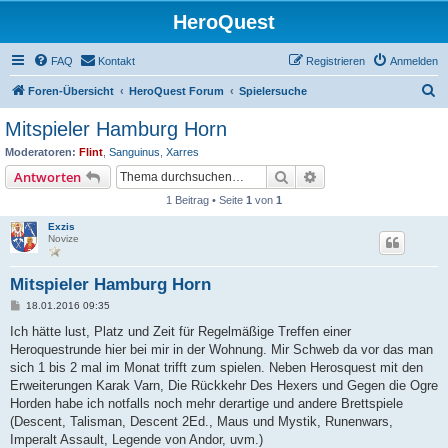
HeroQuest
FAQ
Kontakt
Registrieren
Anmelden
S
Foren-Übersicht
HeroQuest Forum
Spielersuche
u
Mitspieler Hamburg Horn
c
Moderatoren:
Flint
,
Sanguinus
,
Xarres
h
Suche
Erweiterte Suche
Antworten
e
1 Beitrag • Seite
1
von
1
Exzis
Novize
Mitspieler Hamburg Horn
B
18.01.2016 09:35
e
i
Ich hätte lust, Platz und Zeit für Regelmäßige Treffen einer
t
Heroquestrunde hier bei mir in der Wohnung. Mir Schweb da vor das man
r
a
sich 1 bis 2 mal im Monat trifft zum spielen. Neben Herosquest mit den
g
Erweiterungen Karak Varn, Die Rückkehr Des Hexers und Gegen die Ogre
Horden habe ich notfalls noch mehr derartige und andere Brettspiele
(Descent, Talisman, Descent 2Ed., Maus und Mystik, Runenwars,
Imperalt Assault, Legende von Andor, uvm.)