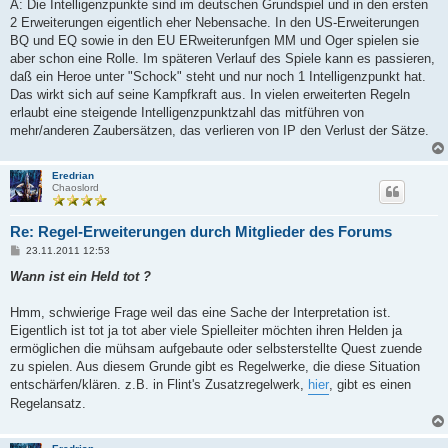
a
A: Die Intelligenzpunkte sind im deutschen Grundspiel und in den ersten
g
2 Erweiterungen eigentlich eher Nebensache. In den US-Erweiterungen
BQ und EQ sowie in den EU ERweiterunfgen MM und Oger spielen sie
aber schon eine Rolle. Im späteren Verlauf des Spiele kann es passieren,
daß ein Heroe unter "Schock" steht und nur noch 1 Intelligenzpunkt hat.
Das wirkt sich auf seine Kampfkraft aus. In vielen erweiterten Regeln
erlaubt eine steigende Intelligenzpunktzahl das mitführen von
mehr/anderen Zaubersätzen, das verlieren von IP den Verlust der Sätze.
Eredrian
Chaoslord
Re: Regel-Erweiterungen durch Mitglieder des Forums
B
23.11.2011 12:53
e
i
Wann ist ein Held tot ?
t
r
a
Hmm, schwierige Frage weil das eine Sache der Interpretation ist.
g
Eigentlich ist tot ja tot aber viele Spielleiter möchten ihren Helden ja
ermöglichen die mühsam aufgebaute oder selbsterstellte Quest zuende
zu spielen. Aus diesem Grunde gibt es Regelwerke, die diese Situation
entschärfen/klären. z.B. in Flint's Zusatzregelwerk,
hier
, gibt es einen
Regelansatz.