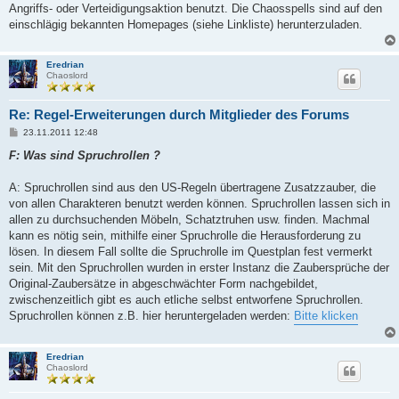
Angriffs- oder Verteidigungsaktion benutzt. Die Chaosspells sind auf den
einschlägig bekannten Homepages (siehe Linkliste) herunterzuladen.
Eredrian
Chaoslord
Re: Regel-Erweiterungen durch Mitglieder des Forums
B
23.11.2011 12:48
e
i
F: Was sind Spruchrollen ?
t
r
a
A: Spruchrollen sind aus den US-Regeln übertragene Zusatzzauber, die
g
von allen Charakteren benutzt werden können. Spruchrollen lassen sich in
allen zu durchsuchenden Möbeln, Schatztruhen usw. finden. Machmal
kann es nötig sein, mithilfe einer Spruchrolle die Herausforderung zu
lösen. In diesem Fall sollte die Spruchrolle im Questplan fest vermerkt
sein. Mit den Spruchrollen wurden in erster Instanz die Zaubersprüche der
Original-Zaubersätze in abgeschwächter Form nachgebildet,
zwischenzeitlich gibt es auch etliche selbst entworfene Spruchrollen.
Spruchrollen können z.B. hier heruntergeladen werden:
Bitte klicken
Eredrian
Chaoslord