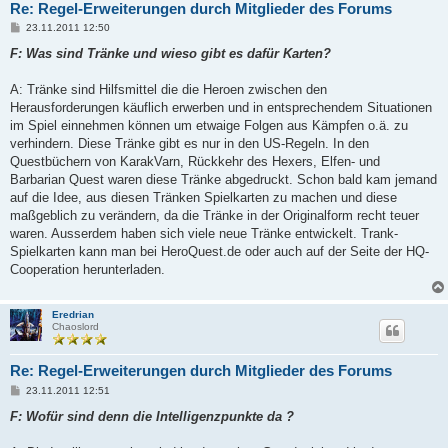
Re: Regel-Erweiterungen durch Mitglieder des Forums
B
23.11.2011 12:50
e
i
F: Was sind Tränke und wieso gibt es dafür Karten?
t
r
a
A: Tränke sind Hilfsmittel die die Heroen zwischen den
g
Herausforderungen käuflich erwerben und in entsprechendem Situationen
im Spiel einnehmen können um etwaige Folgen aus Kämpfen o.ä. zu
verhindern. Diese Tränke gibt es nur in den US-Regeln. In den
Questbüchern von KarakVarn, Rückkehr des Hexers, Elfen- und
Barbarian Quest waren diese Tränke abgedruckt. Schon bald kam jemand
auf die Idee, aus diesen Tränken Spielkarten zu machen und diese
maßgeblich zu verändern, da die Tränke in der Originalform recht teuer
waren. Ausserdem haben sich viele neue Tränke entwickelt. Trank-
Spielkarten kann man bei HeroQuest.de oder auch auf der Seite der HQ-
Cooperation herunterladen.
Eredrian
Chaoslord
Re: Regel-Erweiterungen durch Mitglieder des Forums
B
23.11.2011 12:51
e
i
F: Wofür sind denn die Intelligenzpunkte da ?
t
r