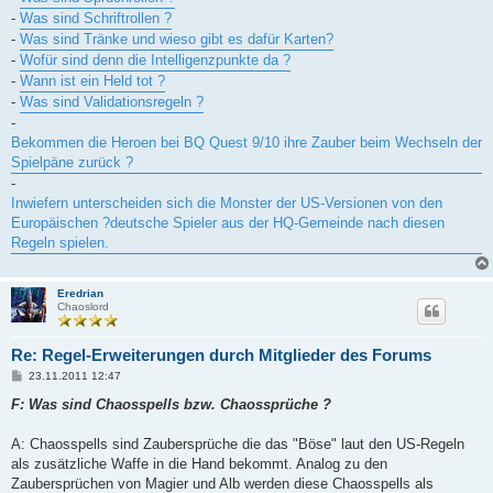
-
Was sind Schriftrollen ?
-
Was sind Tränke und wieso gibt es dafür Karten?
-
Wofür sind denn die Intelligenzpunkte da ?
-
Wann ist ein Held tot ?
-
Was sind Validationsregeln ?
-
Bekommen die Heroen bei BQ Quest 9/10 ihre Zauber beim Wechseln der
Spielpäne zurück ?
-
Inwiefern unterscheiden sich die Monster der US-Versionen von den
Europäischen ?deutsche Spieler aus der HQ-Gemeinde nach diesen
Regeln spielen.
Eredrian
Chaoslord
Re: Regel-Erweiterungen durch Mitglieder des Forums
B
23.11.2011 12:47
e
i
F: Was sind Chaosspells bzw. Chaossprüche ?
t
r
a
A: Chaosspells sind Zaubersprüche die das "Böse" laut den US-Regeln
g
als zusätzliche Waffe in die Hand bekommt. Analog zu den
Zaubersprüchen von Magier und Alb werden diese Chaosspells als