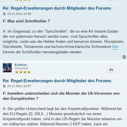
Re: Regel-Erweiterungen durch Mitglieder des Forums
B
23.11.2011 12:56
e
i
F: Was sind Schriftrollen ?
t
r
a
A: Im Gegensatz zu den "Spruchrollen", die so eine Art Instant-Zauber
g
der von jedermann benutzt werden kann, sind Spruchrollen alles
mögliche, coole was die Helden finden und benutzen können. Rezepturen,
Steckbriefe, Testamente und technisch/mechanische Schmankerl.
Hier
können die Schriftrollen heruntergeladen werden.
Eredrian
Chaoslord
Re: Regel-Erweiterungen durch Mitglieder des Forums
B
23.11.2011 12:57
e
i
F: Inwiefern unterscheiden sich die Monster der US-Versionen von
t
den Europäischen ?
r
a
g
A: Der größte Unterschied liegt bei den Körperkraftpunkten. Während bei
den EU-Regeln (D, GB,It...) Monster grundsätzlich nur einen
Körperkraftpunkt haben, sind in den US-Regeln die Monster teilweise um
ein vielfaches stärker. Während Mumien 2 KKP haben, kann ein