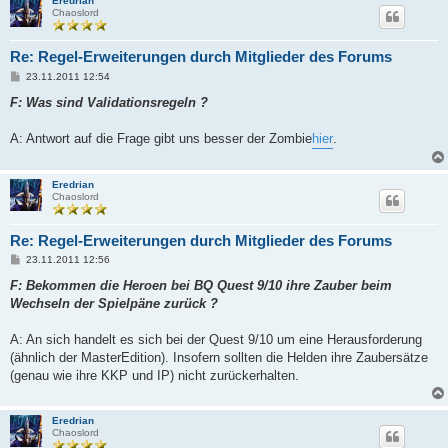
Eredrian
Chaoslord
Re: Regel-Erweiterungen durch Mitglieder des Forums
B
23.11.2011 12:54
e
i
F: Was sind Validationsregeln ?
t
r
a
A: Antwort auf die Frage gibt uns besser der Zombie
hier
.
g
Eredrian
Chaoslord
Re: Regel-Erweiterungen durch Mitglieder des Forums
B
23.11.2011 12:56
e
i
F: Bekommen die Heroen bei BQ Quest 9/10 ihre Zauber beim
t
Wechseln der Spielpäne zurück ?
r
a
g
A: An sich handelt es sich bei der Quest 9/10 um eine Herausforderung
(ähnlich der MasterEdition). Insofern sollten die Helden ihre Zaubersätze
(genau wie ihre KKP und IP) nicht zurückerhalten.
Eredrian
Chaoslord