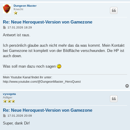
Dungeon Master
Knecht
Re: Neue Heroquest-Version von Gamezone
B
17.01.2026 18:29
e
i
Antwort ist raus.
t
r
a
Ich persönlich glaube auch nicht mehr das da was kommt. Mein Kontakt
g
bei Gamezone ist komplett von der Bildfläche verschwunden. Die HP ist
auch down.
Was soll man dazu noch sagen
Mein Youtube Kanal findet ihr unter:
http://www.youtube.com/@DungeonMaster_HeroQuest
vysogota
Adliger
Re: Neue Heroquest-Version von Gamezone
B
17.01.2026 20:09
e
i
Super, dank Dir!
t
r