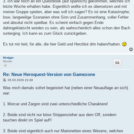
3. ich war noch an ein Questbook (auf spanisch) gekommen, welches ich
letzte Woche erhalten habe. Eigentlich wollte ich es übersetzen und mit
meiner Gruppe spielen, aber was soll ich sagen? Es ist eine Katastrophe;
lose, langweilige Szenarien ohne Sinn und Zusammenhang, voller Fehler
und absolut nicht spielbar. Es scheint einfach gegen Ende
dahingeklatscht worden zu sein, als wahrscheinlich alles schon den Bach
runterging. Ich kann es zum Glück zurückgeben.
Es tut mir leid, für alle, die hier Geld und Herzblut drin haben/hatten.
Hrotgar
Novize
Re: Neue Heroquest-Version von Gamezone
B
05.03.2026 22:49
e
i
Was mich damals sofort begeistert hat (neben einer Neuauflage an sich)
t
war:
r
a
g
1. Morcar und Zargon sind zwei unterschiedliche Charaktere!
2. Beide sind nicht nur böse Strippenzieher aus dem Off, sondern
tauchen direkt im Spiel auf!!
3. Beide sind eigentlich auch nur Marionetten eines Wesens, welches