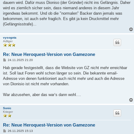
dauern wird. Dafür muss Dioniso (der Gründer) nicht ins Gefängnis. Daher
wird es ziemlich sicher sein, dass niemand anderes in diesem Jahr
irgendwas bekommt. Und ob die "normalen" Backer dann jemals was
bekommen, ist auch sehr fraglich. Es gibt ja kein Druckmittel mehr
(Gefängnisstrafe)...
vysogota
Adliger
Re: Neue Heroquest-Version von Gamezone
B
24.11.2025 21:20
e
i
Hab gerade festgestellt, dass die Website von GZ nicht mehr erreichbar
t
ist. Soll laut Foren wohl schon länger so sein. Die bekannte email-
r
a
Adresse von denen funktioniert auch nicht mehr und auch die Adresse
g
von Dionisio ist nicht mehr vorhanden.
War abzusehen, aber das war‘s dann wohl….
Sonic
Krieger
Re: Neue Heroquest-Version von Gamezone
B
26.11.2025 15:13