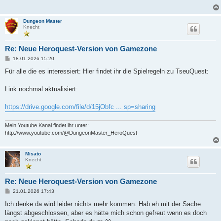
a
g
Dungeon Master
Knecht
Re: Neue Heroquest-Version von Gamezone
B
18.01.2026 15:20
e
i
Für alle die es interessiert: Hier findet ihr die Spielregeln zu TseuQuest:
t
r
a
Link nochmal aktualisiert:
g
https://drive.google.com/file/d/15jObfc ... sp=sharing
Mein Youtube Kanal findet ihr unter:
http://www.youtube.com/@DungeonMaster_HeroQuest
Misato
Knecht
Re: Neue Heroquest-Version von Gamezone
B
21.01.2026 17:43
e
i
Ich denke da wird leider nichts mehr kommen. Hab eh mit der Sache
t
längst abgeschlossen, aber es hätte mich schon gefreut wenn es doch
r
a