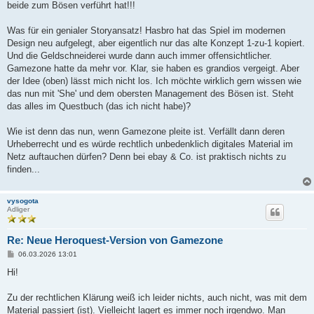
beide zum Bösen verführt hat!!!
Was für ein genialer Storyansatz! Hasbro hat das Spiel im modernen
Design neu aufgelegt, aber eigentlich nur das alte Konzept 1-zu-1 kopiert.
Und die Geldschneiderei wurde dann auch immer offensichtlicher.
Gamezone hatte da mehr vor. Klar, sie haben es grandios vergeigt. Aber
der Idee (oben) lässt mich nicht los. Ich möchte wirklich gern wissen wie
das nun mit 'She' und dem obersten Management des Bösen ist. Steht
das alles im Questbuch (das ich nicht habe)?
Wie ist denn das nun, wenn Gamezone pleite ist. Verfällt dann deren
Urheberrecht und es würde rechtlich unbedenklich digitales Material im
Netz auftauchen dürfen? Denn bei ebay & Co. ist praktisch nichts zu
finden...
vysogota
Adliger
Re: Neue Heroquest-Version von Gamezone
B
06.03.2026 13:01
e
i
Hi!
t
r
a
Zu der rechtlichen Klärung weiß ich leider nichts, auch nicht, was mit dem
g
Material passiert (ist). Vielleicht lagert es immer noch irgendwo. Man