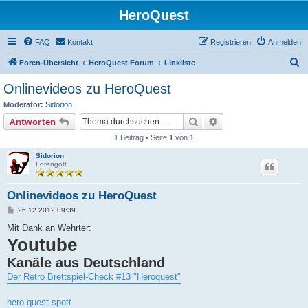
HeroQuest
FAQ
Kontakt
Registrieren
Anmelden
S
Foren-Übersicht
HeroQuest Forum
Linkliste
u
Onlinevideos zu HeroQuest
c
Moderator:
Sidorion
h
Suche
Erweiterte Suche
Antworten
e
1 Beitrag • Seite
1
von
1
Sidorion
Forengott
Onlinevideos zu HeroQuest
B
26.12.2012 09:39
e
i
Mit Dank an Wehrter:
t
Youtube
r
a
Kanäle aus Deutschland
g
Der Retro Brettspiel-Check #13 "Heroquest"
hero quest spott