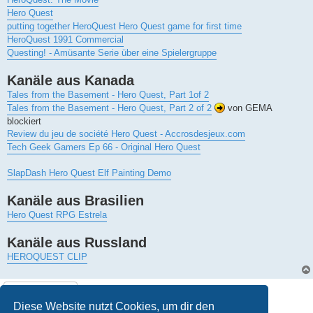
Hero Quest
putting together HeroQuest Hero Quest game for first time
HeroQuest 1991 Commercial
Questing! - Amüsante Serie über eine Spielergruppe
Kanäle aus Kanada
Tales from the Basement - Hero Quest, Part 1of 2
Tales from the Basement - Hero Quest, Part 2 of 2
von GEMA
blockiert
Review du jeu de société Hero Quest - Accrosdesjeux.com
Tech Geek Gamers Ep 66 - Original Hero Quest
SlapDash Hero Quest Elf Painting Demo
Kanäle aus Brasilien
Hero Quest RPG Estrela
Kanäle aus Russland
HEROQUEST CLIP
Antworten
1 Beitrag • Seite
1
von
1
Diese Website nutzt Cookies, um dir den