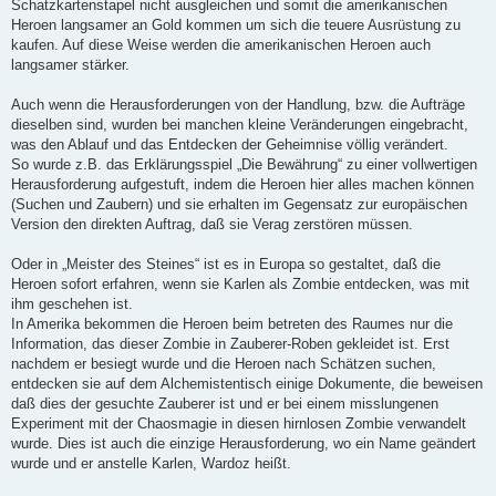
Schatzkartenstapel nicht ausgleichen und somit die amerikanischen
Heroen langsamer an Gold kommen um sich die teuere Ausrüstung zu
kaufen. Auf diese Weise werden die amerikanischen Heroen auch
langsamer stärker.
Auch wenn die Herausforderungen von der Handlung, bzw. die Aufträge
dieselben sind, wurden bei manchen kleine Veränderungen eingebracht,
was den Ablauf und das Entdecken der Geheimnise völlig verändert.
So wurde z.B. das Erklärungsspiel „Die Bewährung“ zu einer vollwertigen
Herausforderung aufgestuft, indem die Heroen hier alles machen können
(Suchen und Zaubern) und sie erhalten im Gegensatz zur europäischen
Version den direkten Auftrag, daß sie Verag zerstören müssen.
Oder in „Meister des Steines“ ist es in Europa so gestaltet, daß die
Heroen sofort erfahren, wenn sie Karlen als Zombie entdecken, was mit
ihm geschehen ist.
In Amerika bekommen die Heroen beim betreten des Raumes nur die
Information, das dieser Zombie in Zauberer-Roben gekleidet ist. Erst
nachdem er besiegt wurde und die Heroen nach Schätzen suchen,
entdecken sie auf dem Alchemistentisch einige Dokumente, die beweisen
daß dies der gesuchte Zauberer ist und er bei einem misslungenen
Experiment mit der Chaosmagie in diesen hirnlosen Zombie verwandelt
wurde. Dies ist auch die einzige Herausforderung, wo ein Name geändert
wurde und er anstelle Karlen, Wardoz heißt.