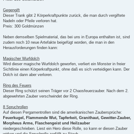
Gegengift
Dieser Trank gibt 2 Körperkraftpunkte zurück, die man durch vergiftete
Nadeln oder Pfeile verloren hat.
Preis: 300 Goldmünzen
Neben demselben Spielmaterial, das bei uns in Europa enthalten ist, sind
zudem noch 10 neue Artefakte beigefügt worden, die man in den
Herausforderungen finden kann:
Magischer Wurfdolch
Wird dieser magische Wurfdolch geworfen, verliert ein Monster in freier
Sichtlinie einen Körperkraftpunkt, ohne daß es sich verteidigen kann. Der
Dolch ist dann aber verloren.
Ring des Feuers
Dieser Ring schützt seinen Träger vor 2 Chaosfeuerzauber. Nach dem 2.
abgewehrten Zauber verschwindet der Ring.
8 Spruchrollen
Auf diesen Pergamentrollen sind die amerikanischen Zaubersprüche:
Feuerkugel, Flammende Wut, Tapferkeit, Granithaut, Gewitter-Zauber,
Morpheus Arme, Flaschengeist und Heilzauber
niedergeschrieben. Liest ein Hero diese Rolle, so kann er diesen Zauber
wirken und die Spruchrolle zerfällt zu Staub.