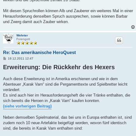
Mit diesen Spruchrollen können Alb und Zauberer ein weiteres Mal in einer
Herausforderung denselben Spruch aussprechen, sowie können Barbar
und Zwerg damit auch Zauber wirken.
Wehrter
Forengott
Re: Das amerikanische HeroQuest
B
19.12.2011 12:47
e
Erweiterung: Die Rückkehr des Hexers
i
t
r
a
Auch diese Erweiterung ist in Amerika erschienen und wie in dem
g
Abenteuer „Karak Varn“ sind die Pergamenttexte und Spielbretter leicht
verändert.
Es sind auch hier im Herausforderungsheft die vier Tränke enthalten, die
sich bereits die Heroen in „Karak Varn“ kaufen konnten.
(siehe vorherigen Beitrag)
Neben demselben Spielmaterial, das bei uns in Europa enthalten ist, sind
zudem noch 10 neue Artefakte beigefügt worden, wovon fünf identisch
sind, die bereits in Karak Varn enthalten sind: