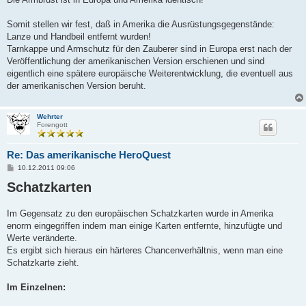
Somit stellen wir fest, daß in Amerika die Ausrüstungsgegenstände:
Lanze und Handbeil entfernt wurden!
Tarnkappe und Armschutz für den Zauberer sind in Europa erst nach der
Veröffentlichung der amerikanischen Version erschienen und sind
eigentlich eine spätere europäische Weiterentwicklung, die eventuell aus
der amerikanischen Version beruht.
Wehrter
Forengott
Re: Das amerikanische HeroQuest
B
10.12.2011 09:06
e
Schatzkarten
i
t
r
a
Im Gegensatz zu den europäischen Schatzkarten wurde in Amerika
g
enorm eingegriffen indem man einige Karten entfernte, hinzufügte und
Werte veränderte.
Es ergibt sich hieraus ein härteres Chancenverhältnis, wenn man eine
Schatzkarte zieht.
Im Einzelnen: