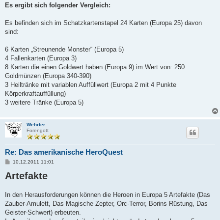
Es ergibt sich folgender Vergleich:
Es befinden sich im Schatzkartenstapel 24 Karten (Europa 25) davon
sind:
6 Karten „Streunende Monster“ (Europa 5)
4 Fallenkarten (Europa 3)
8 Karten die einen Goldwert haben (Europa 9) im Wert von: 250
Goldmünzen (Europa 340-390)
3 Heiltränke mit variablen Auffüllwert (Europa 2 mit 4 Punkte
Körperkraftauffüllung)
3 weitere Tränke (Europa 5)
Wehrter
Forengott
Re: Das amerikanische HeroQuest
B
10.12.2011 11:01
e
Artefakte
i
t
r
a
In den Herausforderungen können die Heroen in Europa 5 Artefakte (Das
g
Zauber-Amulett, Das Magische Zepter, Orc-Terror, Borins Rüstung, Das
Geister-Schwert) erbeuten.