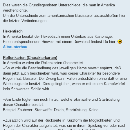
a
Dies waren die Grundlegendsten Unterschiede, die man in Amerika
g
veröffentlichte.
Um die Unterschiede zum amerikanischen Basisspiel abzuschließen hier
die letzten Veränderungen:
Hexentisch
In Amerika besitzt der Hexebtisch einen Unterbau aus Kartonage.
Einen entsprechenden Hinweis mit einem Download findest Du hier:
Altarunterbau
Rollenkarten (Charakterkarten)
In Amerika wurden die Rollenkarten überarbeitet.
--So wurde die Beschreibung des jeweiligen Heroe soweit ergänzt, daß
darin jetzt auch beschrieben wird, was dieser Charakter für besondere
Regeln hat. Beispiel: Der Zwerg kann Fallen entschärfen ohne daß er eine
Werkzeugkiste besitzt. Dies gelingt ihm, wenn er mit einem Kampfwürfel
kein Schwarzes Schild wirft.
--Am Ende fügte man noch hinzu, welche Startwaffe und Startrüstung
dieser Charakter besitzt.
Beispiel Zauberer: Startwaffe: Dolch, Startrüstung: Keine
--Zusätzlich wird auf der Rückseite in Kurzform die Möglichkeiten und
Regeln der Charakter aufgelistet, was sie in ihrem Spielzug vor oder nach