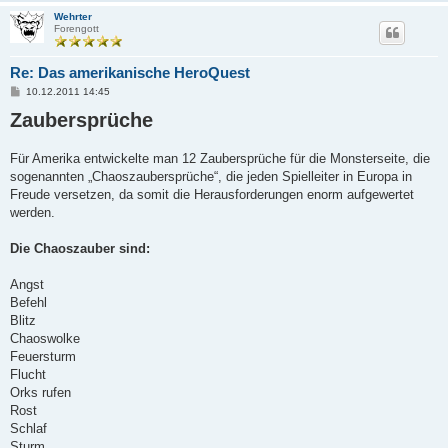
Wehrter
Forengott
Re: Das amerikanische HeroQuest
B
10.12.2011 14:45
e
Zaubersprüche
i
t
r
a
Für Amerika entwickelte man 12 Zaubersprüche für die Monsterseite, die
g
sogenannten „Chaoszaubersprüche“, die jeden Spielleiter in Europa in
Freude versetzen, da somit die Herausforderungen enorm aufgewertet
werden.
Die Chaoszauber sind:
Angst
Befehl
Blitz
Chaoswolke
Feuersturm
Flucht
Orks rufen
Rost
Schlaf
Sturm