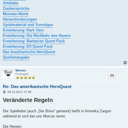
Artefakte
Zaubersprüche
Monster-Werte
Herausforderungen
Spielmaterial und Sonstiges
Erweiterung: Kark Varn
Erweiterung: Die Rückkehr des Hexers
Erweiterung: Barbarian Quest Pack
Erweiterung: Elf Quest Pack
Das brasilianische HeroQuest
Quellenangabe
Wehrter
Forengott
Re: Das amerikanische HeroQuest
B
08.12.2011 17:36
e
Veränderte Regeln
i
t
r
a
Der Spielleiter (auch „Der Böse“ genannt) heißt in Amerika Zargon
g
während er sich bei uns Morcar nennt.
Die Heroen: