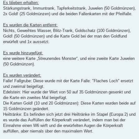
Es blieben erhalten:
Stärkungstrank, Immuntrank, Tapferkeitstrank, Juwelen (50 Goldmünzen),
2x Gold! (25 Goldmünzen) und die beiden Fallenkarten mit der Pfeilfalle.
Es wurden die Karten entfernt:
Nichts, Geweihtes Wasser, Blitz-Trank, Goldschatz (100 Goldmünzen),
Gold! (50 Goldmünzen) und die Karte Gold bei der man den Goldfund
erwürfelt und 1x aussetzt.
Es wurde hinzugefügt:
eine weitere Karte „Streunendes Monster“, und eine zweite Karte Juwelen
(50 Goldmünzen).
Es wurden verändert:
Falle! Fallgrube: Diese wurde mit der Karte Falle: "Flaches Loch" ersetzt
und zweimal beigefügt.
Edelstein: Hier wurde der Wert von 50 auf 35 Goldmünzen gesenkt und
die Karte ein zweites Mal beigefügt.
Die Karten Gold! (10 und 20 Goldmünzen): Diese Karten wurden beide auf
15 Goldmünzen geändert.
Heiltränke: Es befinden sich jetzt drei Heiltränke im Stapel (Europa 2) und
es wurde das Auffüllen der Körperkraft verändert, indem man bei der
Einnahme einen W6 wirft und die erwürfelten Augen die Körperkraft
auffüllen, aber niemals über den maximalem Wert.