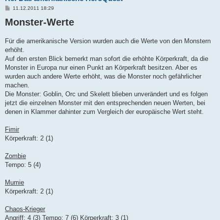
B
11.12.2011 18:29
e
Monster-Werte
i
t
r
a
Für die amerikanische Version wurden auch die Werte von den Monstern
g
erhöht.
Auf den ersten Blick bemerkt man sofort die erhöhte Körperkraft, da die
Monster in Europa nur einen Punkt an Körperkraft besitzen. Aber es
wurden auch andere Werte erhöht, was die Monster noch gefährlicher
machen.
Die Monster: Goblin, Orc und Skelett blieben unverändert und es folgen
jetzt die einzelnen Monster mit den entsprechenden neuen Werten, bei
denen in Klammer dahinter zum Vergleich der europäische Wert steht.
Fimir
Körperkraft: 2 (1)
Zombie
Tempo: 5 (4)
Mumie
Körperkraft: 2 (1)
Chaos-Krieger
Angriff: 4 (3) Tempo: 7 (6) Körperkraft: 3 (1)