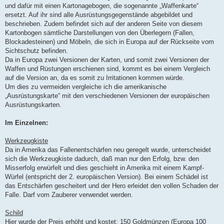
und dafür mit einen Kartonagebogen, die sogenannte „Waffenkarte“
ersetzt. Auf ihr sind alle Ausrüstungsgegenstände abgebildet und
beschrieben. Zudem befindet sich auf der anderen Seite von diesem
Kartonbogen sämtliche Darstellungen von den Überlegern (Fallen,
Blockadesteinen) und Möbeln, die sich in Europa auf der Rückseite vom
Sichtschutz befinden.
Da in Europa zwei Versionen der Karten, und somit zwei Versionen der
Waffen und Rüstungen erschienen sind, kommt es bei einem Vergleich
auf die Version an, da es somit zu Irritationen kommen würde.
Um dies zu vermeiden vergleiche ich die amerikanische
„Ausrüstungskarte“ mit den verschiedenen Versionen der europäischen
Ausrüstungskarten.
Im Einzelnen:
Werkzeugkiste
Da in Amerika das Fallenentschärfen neu geregelt wurde, unterscheidet
sich die Werkzeugkiste dadurch, daß man nur den Erfolg, bzw. den
Misserfolg erwürfelt und dies geschieht in Amerika mit einem Kampf-
Würfel (entspricht der 2. europäischen Version). Bei einem Schädel ist
das Entschärfen gescheitert und der Hero erleidet den vollen Schaden der
Falle. Darf vom Zauberer verwendet werden.
Schild
Hier wurde der Preis erhöht und kostet: 150 Goldmünzen (Europa 100