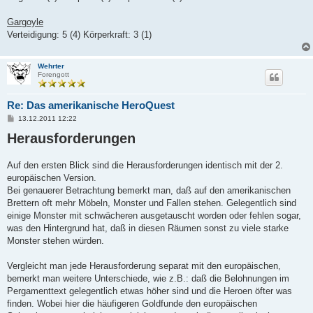
Gargoyle
Verteidigung: 5 (4) Körperkraft: 3 (1)
Wehrter
Forengott
Re: Das amerikanische HeroQuest
B
13.12.2011 12:22
e
Herausforderungen
i
t
r
a
Auf den ersten Blick sind die Herausforderungen identisch mit der 2.
g
europäischen Version.
Bei genauerer Betrachtung bemerkt man, daß auf den amerikanischen
Brettern oft mehr Möbeln, Monster und Fallen stehen. Gelegentlich sind
einige Monster mit schwächeren ausgetauscht worden oder fehlen sogar,
was den Hintergrund hat, daß in diesen Räumen sonst zu viele starke
Monster stehen würden.
Vergleicht man jede Herausforderung separat mit den europäischen,
bemerkt man weitere Unterschiede, wie z.B.: daß die Belohnungen im
Pergamenttext gelegentlich etwas höher sind und die Heroen öfter was
finden. Wobei hier die häufigeren Goldfunde den europäischen