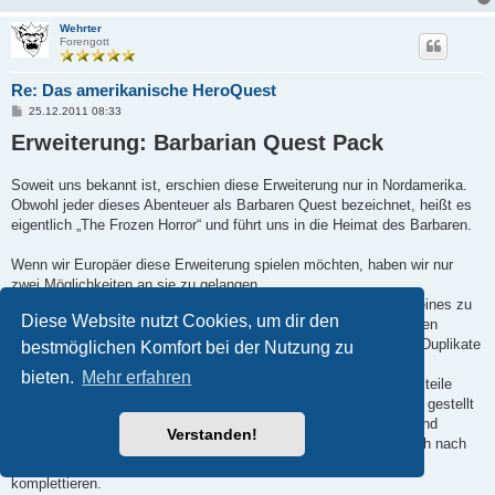
Wehrter
Forengott
Re: Das amerikanische HeroQuest
B
25.12.2011 08:33
e
Erweiterung: Barbarian Quest Pack
i
t
r
a
Soweit uns bekannt ist, erschien diese Erweiterung nur in Nordamerika.
g
Obwohl jeder dieses Abenteuer als Barbaren Quest bezeichnet, heißt es
eigentlich „The Frozen Horror“ und führt uns in die Heimat des Barbaren.
Wenn wir Europäer diese Erweiterung spielen möchten, haben wir nur
zwei Möglichkeiten an sie zu gelangen.
Entweder man versucht über die bekannten Internetplattformen eines zu
Diese Website nutzt Cookies, um dir den
erwerben, wobei man darauf gefasst sein muß, daß man hier einen
extrem hohen Preis zahlen kann, oder es werden minderwertige Duplikate
bestmöglichen Komfort bei der Nutzung zu
angeboten die das verlangte Geld nicht wert sind.
bieten.
Mehr erfahren
Oder man lädt sich von Internetseiten die entsprechenden Einzelteile
herunter, die von anderen HeroQuest-Begeisterten zur Verfügung gestellt
werden und man erhält so auch ins Deutsch übersetzte Karten und
Verstanden!
Herausforderungen. Hierbei ist das größte Problem, daß man sich nach
alternativen Figuren umsehen muß, um dieses Abenteuer zu
komplettieren.