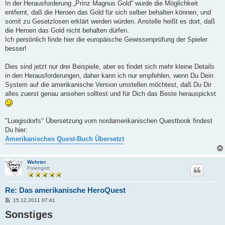
In der Herausforderung „Prinz Magnus Gold“ wurde die Möglichkeit
entfernt, daß die Heroen das Gold für sich selber behalten können, und
somit zu Gesetzlosen erklärt werden würden. Anstelle heißt es dort, daß
die Heroen das Gold nicht behalten dürfen.
Ich persönlich finde hier die europäische Gewissenprüfung der Spieler
besser!
Dies sind jetzt nur drei Beispiele, aber es findet sich mehr kleine Details
in den Herausforderungen, daher kann ich nur empfehlen, wenn Du Dein
System auf die amerikanische Version umstellen möchtest, daß Du Dir
alles zuerst genau ansehen solltest und für Dich das Beste herauspickst
"Luegisdorfs" Übersetzung vom nordamerikanischen Questbook findest
Du hier:
Amerikanisches Quest-Buch Übersetzt
Wehrter
Forengott
Re: Das amerikanische HeroQuest
B
15.12.2011 07:41
e
Sonstiges
i
t
r