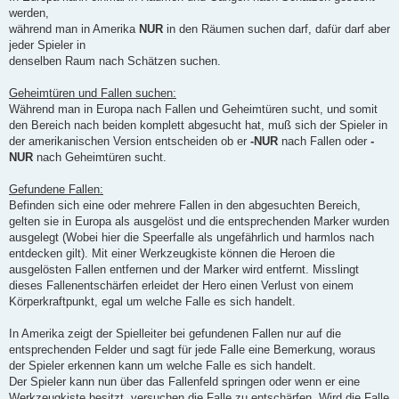
werden,
während man in Amerika
NUR
in den Räumen suchen darf, dafür darf aber
jeder Spieler in
denselben Raum nach Schätzen suchen.
Geheimtüren und Fallen suchen:
Während man in Europa nach Fallen und Geheimtüren sucht, und somit
den Bereich nach beiden komplett abgesucht hat, muß sich der Spieler in
der amerikanischen Version entscheiden ob er
-NUR
nach Fallen oder
-
NUR
nach Geheimtüren sucht.
Gefundene Fallen:
Befinden sich eine oder mehrere Fallen in den abgesuchten Bereich,
gelten sie in Europa als ausgelöst und die entsprechenden Marker wurden
ausgelegt (Wobei hier die Speerfalle als ungefährlich und harmlos nach
entdecken gilt). Mit einer Werkzeugkiste können die Heroen die
ausgelösten Fallen entfernen und der Marker wird entfernt. Misslingt
dieses Fallenentschärfen erleidet der Hero einen Verlust von einem
Körperkraftpunkt, egal um welche Falle es sich handelt.
In Amerika zeigt der Spielleiter bei gefundenen Fallen nur auf die
entsprechenden Felder und sagt für jede Falle eine Bemerkung, woraus
der Spieler erkennen kann um welche Falle es sich handelt.
Der Spieler kann nun über das Fallenfeld springen oder wenn er eine
Werkzeugkiste besitzt, versuchen die Falle zu entschärfen. Wird die Falle