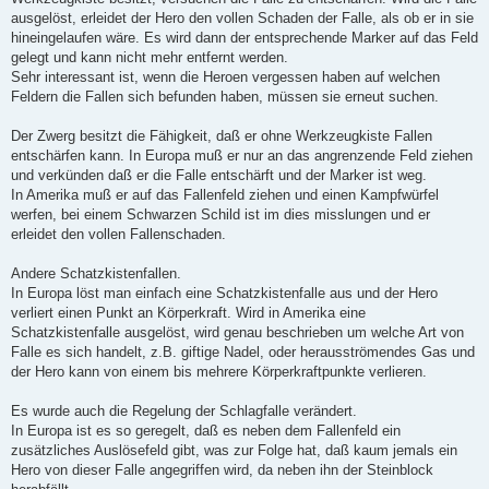
ausgelöst, erleidet der Hero den vollen Schaden der Falle, als ob er in sie
hineingelaufen wäre. Es wird dann der entsprechende Marker auf das Feld
gelegt und kann nicht mehr entfernt werden.
Sehr interessant ist, wenn die Heroen vergessen haben auf welchen
Feldern die Fallen sich befunden haben, müssen sie erneut suchen.
Der Zwerg besitzt die Fähigkeit, daß er ohne Werkzeugkiste Fallen
entschärfen kann. In Europa muß er nur an das angrenzende Feld ziehen
und verkünden daß er die Falle entschärft und der Marker ist weg.
In Amerika muß er auf das Fallenfeld ziehen und einen Kampfwürfel
werfen, bei einem Schwarzen Schild ist im dies misslungen und er
erleidet den vollen Fallenschaden.
Andere Schatzkistenfallen.
In Europa löst man einfach eine Schatzkistenfalle aus und der Hero
verliert einen Punkt an Körperkraft. Wird in Amerika eine
Schatzkistenfalle ausgelöst, wird genau beschrieben um welche Art von
Falle es sich handelt, z.B. giftige Nadel, oder herausströmendes Gas und
der Hero kann von einem bis mehrere Körperkraftpunkte verlieren.
Es wurde auch die Regelung der Schlagfalle verändert.
In Europa ist es so geregelt, daß es neben dem Fallenfeld ein
zusätzliches Auslösefeld gibt, was zur Folge hat, daß kaum jemals ein
Hero von dieser Falle angegriffen wird, da neben ihn der Steinblock