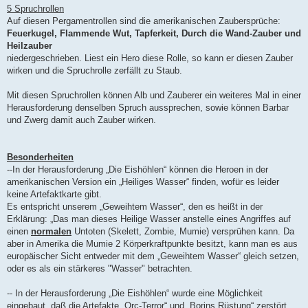
5 Spruchrollen
Auf diesen Pergamentrollen sind die amerikanischen Zaubersprüche:
Feuerkugel, Flammende Wut, Tapferkeit, Durch die Wand-Zauber und
Heilzauber
niedergeschrieben. Liest ein Hero diese Rolle, so kann er diesen Zauber
wirken und die Spruchrolle zerfällt zu Staub.
Mit diesen Spruchrollen können Alb und Zauberer ein weiteres Mal in einer
Herausforderung denselben Spruch aussprechen, sowie können Barbar
und Zwerg damit auch Zauber wirken.
Besonderheiten
--In der Herausforderung „Die Eishöhlen“ können die Heroen in der
amerikanischen Version ein „Heiliges Wasser“ finden, wofür es leider
keine Artefaktkarte gibt.
Es entspricht unserem „Geweihtem Wasser“, den es heißt in der
Erklärung: „Das man dieses Heilige Wasser anstelle eines Angriffes auf
einen
normalen
Untoten (Skelett, Zombie, Mumie) versprühen kann. Da
aber in Amerika die Mumie 2 Körperkraftpunkte besitzt, kann man es aus
europäischer Sicht entweder mit dem „Geweihtem Wasser“ gleich setzen,
oder es als ein stärkeres "Wasser" betrachten.
-- In der Herausforderung „Die Eishöhlen“ wurde eine Möglichkeit
eingebaut, daß die Artefakte „Orc-Terror“ und „Borins Rüstung“ zerstört