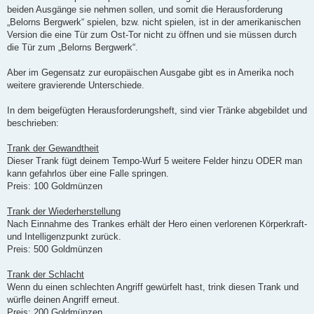
beiden Ausgänge sie nehmen sollen, und somit die Herausforderung
„Belorns Bergwerk“ spielen, bzw. nicht spielen, ist in der amerikanischen
Version die eine Tür zum Ost-Tor nicht zu öffnen und sie müssen durch
die Tür zum „Belorns Bergwerk“.
Aber im Gegensatz zur europäischen Ausgabe gibt es in Amerika noch
weitere gravierende Unterschiede.
In dem beigefügten Herausforderungsheft, sind vier Tränke abgebildet und
beschrieben:
Trank der Gewandtheit
Dieser Trank fügt deinem Tempo-Wurf 5 weitere Felder hinzu ODER man
kann gefahrlos über eine Falle springen.
Preis: 100 Goldmünzen
Trank der Wiederherstellung
Nach Einnahme des Trankes erhält der Hero einen verlorenen Körperkraft-
und Intelligenzpunkt zurück.
Preis: 500 Goldmünzen
Trank der Schlacht
Wenn du einen schlechten Angriff gewürfelt hast, trink diesen Trank und
würfle deinen Angriff erneut.
Preis: 200 Goldmünzen