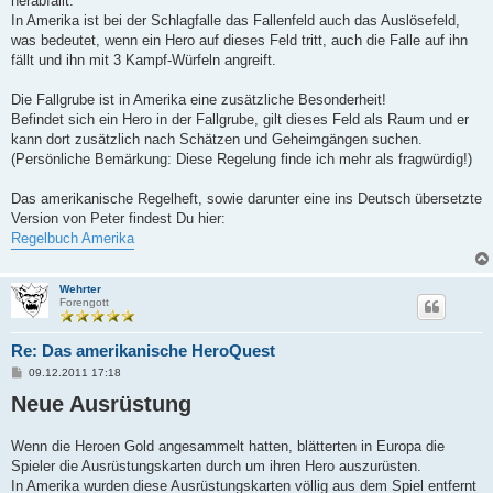
herabfällt.
In Amerika ist bei der Schlagfalle das Fallenfeld auch das Auslösefeld,
was bedeutet, wenn ein Hero auf dieses Feld tritt, auch die Falle auf ihn
fällt und ihn mit 3 Kampf-Würfeln angreift.
Die Fallgrube ist in Amerika eine zusätzliche Besonderheit!
Befindet sich ein Hero in der Fallgrube, gilt dieses Feld als Raum und er
kann dort zusätzlich nach Schätzen und Geheimgängen suchen.
(Persönliche Bemärkung: Diese Regelung finde ich mehr als fragwürdig!)
Das amerikanische Regelheft, sowie darunter eine ins Deutsch übersetzte
Version von Peter findest Du hier:
Regelbuch Amerika
Wehrter
Forengott
Re: Das amerikanische HeroQuest
B
09.12.2011 17:18
e
Neue Ausrüstung
i
t
r
a
Wenn die Heroen Gold angesammelt hatten, blätterten in Europa die
g
Spieler die Ausrüstungskarten durch um ihren Hero auszurüsten.
In Amerika wurden diese Ausrüstungskarten völlig aus dem Spiel entfernt