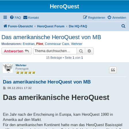
HeroQuest
FAQ
Kontakt
Registrieren
Anmelden
S
Foren-Übersicht
HeroQuest Forum
Die HQ-FAQ
u
Das amerikanische HeroQuest von MB
c
Moderatoren:
Eredrian
,
Flint
,
Commissar Caos
,
Wehrter
h
Suche
Erweiterte Suche
Antworten
e
15 Beiträge • Seite
1
von
1
Wehrter
Forengott
Das amerikanische HeroQuest von MB
B
08.12.2011 17:32
e
Das amerikanische HeroQuest
i
t
r
a
g
Ein Jahr nach der Erscheinung in Europa, kam HeroQuest 1990 in
Amerika auf den Markt.
Für den amerikanischen Kontinent hatte man das HeroQuest Basisspiel