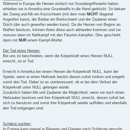
Während in Europa die Heroen einfach nur Grundangriffswerte hatten,
erhielten sie in Amerika eine Grundwaffe in die Hand gedrückt. So bekam
der Zwerg und Alb ein Kurzschwert (mit dem man
NICHT
diagonal
Angreifen kann), der Barbar ein Breitschwert und der Zauberer einen
Dolch (der auch geworfen werden kann). Da die Heroen von Beginn an
Waffen besitzen, können ihnen diese auch abhanden kommen und sie
müssen dann im Nahkampf mit den Fäusten kämpfen. Dies geschieht
dann mit
NUR
einem Kampf-Würfel.
Der Tod eines Heroen:
Bei uns ist beschrieben, wenn die Körperkraft eines Heroen NULL
erreicht, ist er Tod.
Erreicht in Amerika bei einem Heroen die Körperkraft NULL, kann der
Spieler, wenn er einen Heiltrank besitzt diesen sofort trinken und entgeht
somit den Tod. Dabei ist es uninteressant, ob er bei dem Verlust der
Körperkraft unter NULL gelangen würde.
Zusätzlich haben Alb und Zauberer die Möglichkeit, wenn sie noch einen
Heilzauber besitzen und ihre Körperkraft NULL erreicht, diesen sofort bei
sich zu benutzen und somit ihre Körperkraft wieder auffüllen und ebenfalls
den Tod entgangen sind.
Schätze suchen:
In Europa kann einmal in Räumen und Gängen nach Schätzen gesucht