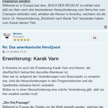
Champion werden:
Während es in Europa laut dem „BUCH DER REGELN“ so erklärt wird,
daß ein Hero nach drei bestandenen Herausforderung vom Herrscher zum
Champion befördert wird, erhalten die Heroen in Amerika, nachdem sie die
letzte 14. Herausforderung „Rückkehr nach Barak Torr“ bestanden haben,
vom Kaiser diesen Titel.
Wehrter
Forengott
Re: Das amerikanische HeroQuest
B
17.12.2011 17:17
e
Erweiterung: Karak Varn
i
t
r
a
In Amerika ist auch die Erweiterung Karak Varn erschienen, die
g
oberflächlich betrachtet dasselbe Abenteuer ist.
Aber wie es aufgrund der Veränderungen vom Basisspiels zu erwarten
war, sind die Herausforderungen in den Pergamenttexten und die
Spielbretter teilweise leicht verändert.
Wobei es in einer Herausforderung eine solche Veränderung gibt, daß sie
hier erwähnt werden muß:
„Die Ost-Passage“
Während in Europa die Spieler vor die Wahl gestellt werden, welchen der