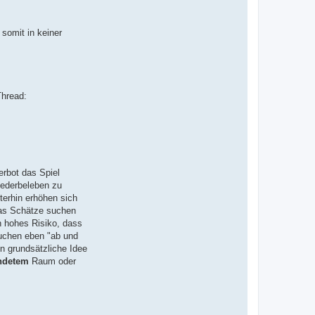
 somit in keiner
Thread:
erbot das Spiel
iederbeleben zu
terhin erhöhen sich
 das Schätze suchen
in hohes Risiko, dass
suchen eben "ab und
en grundsätzliche Idee
ndetem
Raum oder