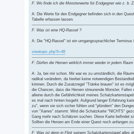
F: Wo finde ich die Monsterwerte für Endgegner wie z. b. Z
A: Die Werte für den Endgegner befinden sich in den Queste
Tabelle erfassen lassen.
-------------------------------------------------------------------------------------
F: Was ist eine HQ-Rassel ?
A: Die "HQ-Rassel" ist ein umgangssprachlicher Terminus 
viewtopic.php?t=48
-------------------------------------------------------------------------------------
F: Dürfen die Heroen wirklich immer wieder in jedem Rau
A: Ja, bei mir schon. Mir war es zu umständlich, die Räu
radikal verändern, da hierbei keine notwendigen Bestandte
können. Durch die Zusatzregel "Tränke brauen" ist es mögl
die Chancen, dass die Heroen streunende Monster, Fallen u
alleine durch die Gefährlichkeit meines Schatzkartenstapel
es mal nach hinten losgeht. Aufgrund langer Erfahrung kan
zu", wenn sie sich sicher fühlen und "plündern" den Dunge
von "Xarres" stammt: Wird die Schatzkarte "NICHTS" gezo
Gang mehr nach Schätzen suchen. Diese Karte befindet si
Sollten die Heroen am Ende einer Quest noch anfangen zu 
-------------------------------------------------------------------------------------
F: Was ist denn in Flint seinem Schatzkartenstapel alles d