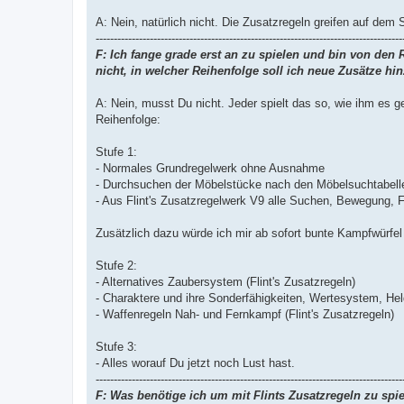
A: Nein, natürlich nicht. Die Zusatzregeln greifen auf dem
-------------------------------------------------------------------------------------
F: Ich fange grade erst an zu spielen und bin von den
nicht, in welcher Reihenfolge soll ich neue Zusätze hi
A: Nein, musst Du nicht. Jeder spielt das so, wie ihm es g
Reihenfolge:
Stufe 1:
- Normales Grundregelwerk ohne Ausnahme
- Durchsuchen der Möbelstücke nach den Möbelsuchtabellen
- Aus Flint's Zusatzregelwerk V9 alle Suchen, Bewegung, F
Zusätzlich dazu würde ich mir ab sofort bunte Kampfwürfel
Stufe 2:
- Alternatives Zaubersystem (Flint's Zusatzregeln)
- Charaktere und ihre Sonderfähigkeiten, Wertesystem, Held
- Waffenregeln Nah- und Fernkampf (Flint's Zusatzregeln)
Stufe 3:
- Alles worauf Du jetzt noch Lust hast.
-------------------------------------------------------------------------------------
F: Was benötige ich um mit Flints Zusatzregeln zu spi