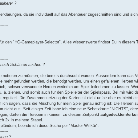
auberer ?
rklärungen, da sie individuell auf das Abenteuer zugeschnitten sind und sich
-------
für den "HQ-Gameplayer-Selector". Alles wissenswerte findest Du in diesem 
-------
m nach Schätzen suchen ?
me notieren zu müssen, die bereits durchsucht wurden. Ausserdem kann das V
ile mehr gefunden werden, die benötigt werden, um einen gefallenen Heroen w
ich, schwer verwundete Heroen weiterhin am Spiel teilnehmen zu lassen. Wei
. ä. ziehen, und somit auch für den Spielleiter der Spielspass. Bei mir wird
s reguliert. Die Zusammensetzung der Karten ist nicht unfair aber es bleibt e
n ich sagen, dass die Mischung für mein Spiel genau richtig ist: Die Heroen 
on nicht aus. Seit einiger Zeit habe ich eine neue Schatzkarte "NICHTS", der
gen, dürfen die Hereoen in keinem zu diesem Zeitpunkt
aufgedecktem/erku
ch 2x in meinem Stapel.
plündern, beende ich diese Suche per "Master-Willkür".
-------
rinne ?