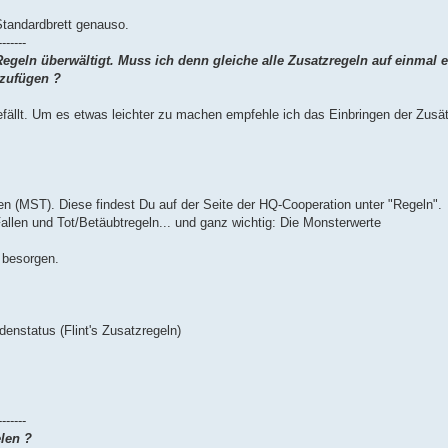
 Standardbrett genauso.
-------
 Regeln überwältigt. Muss ich denn gleiche alle Zusatzregeln auf einmal
nzufügen ?
efällt. Um es etwas leichter zu machen empfehle ich das Einbringen der Zusät
 (MST). Diese findest Du auf der Seite der HQ-Cooperation unter "Regeln".
allen und Tot/Betäubtregeln... und ganz wichtig: Die Monsterwerte
 besorgen.
enstatus (Flint's Zusatzregeln)
-------
elen ?