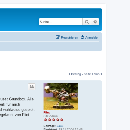
Suche
Erweiterte Suche
Registrieren
Anmelden
1 Beitrag • Seite
1
von
1
Quest Grundbox. Alle
erk für mich
l wahlweise gespielt
Flint
gelwerk von Flint
Site Admin
Beiträge:
2448
Registriert:
19.11.2004 13:48