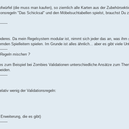
würfel (die muss man kaufen), so ziemlich alle Karten aus der Zubehörsekti
onsregeln "Das Schicksal" und den Möbelsuchtabellen spielst, brauchst Du z
-------
 anderes. Da mein Regelsystem modular ist, nimmt sich jeder das an, was ihm 
mden Spielleitern spielen. Im Grunde ist alles ähnlich... aber es gibt viele Un
-------
s Regeln mischen ?
bt es zum Beispiel bei Zombies Validationen unterschiedliche Ansätze zum Th
heiden.
-------
lativ wenig der Validationsregeln:
Erweiterung, die es gibt)
-------