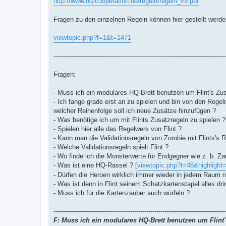
http://www.hq-cooperation.de/regeln/regeln_v9.pdf
Fragen zu den einzelnen Regeln können hier gestellt werde
viewtopic.php?f=1&t=1471
-------------------------------------------------------------------------------------
Fragen:
- Muss ich ein modulares HQ-Brett benutzen um Flint's Zus
- Ich fange grade erst an zu spielen und bin von den Regel
welcher Reihenfolge soll ich neue Zusätze hinzufügen ?
- Was benötige ich um mit Flints Zusatzregeln zu spielen ?
- Spielen hier alle das Regelwerk von Flint ?
- Kann man die Validationsregeln von Zombie mit Flints's 
- Welche Validationsregeln spielt Flint ?
- Wo finde ich die Monsterwerte für Endgegner wie z. b. Za
- Was ist eine HQ-Rassel ? [
viewtopic.php?t=48&highlight=
- Dürfen die Heroen wirklich immer wieder in jedem Raum
- Was ist denn in Flint seinem Schatzkartenstapel alles dri
- Muss ich für die Kartenzauber auch würfeln ?
-------------------------------------------------------------------------------------
F: Muss ich ein modulares HQ-Brett benutzen um Flint'