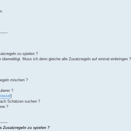
n:
-------
atzregeln zu spielen ?
n überwältigt. Muss ich denn gleiche alle Zusatzregeln auf einmal einbringen ?
Regeln mischen ?
uberer ?
rassel
]
 nach Schätzen suchen ?
nne ?
-------
s Zusatzregeln zu spielen ?