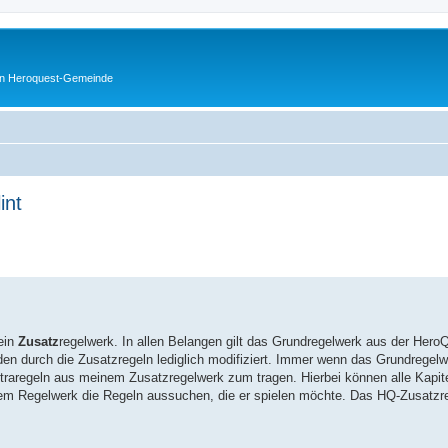
en Heroquest-Gemeinde
int
erte Suche
ein
Zusatz
regelwerk. In allen Belangen gilt das Grundregelwerk aus der Hero
en durch die Zusatzregeln lediglich modifiziert. Immer wenn das Grundregelw
traregeln aus meinem Zusatzregelwerk zum tragen. Hierbei können alle Kapite
 dem Regelwerk die Regeln aussuchen, die er spielen möchte. Das HQ-Zusatzre