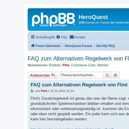
HeroQuest
Willkommen im Forum der deutsch
Schnellzugriff
FAQ
Kontakt
Foren-Übersicht
HeroQuest Forum
Die HQ-FAQ
FAQ zum Alternativen Regelwerk von Fl
Moderatoren:
Eredrian
,
Flint
,
Commissar Caos
,
Wehrter
Suche
Erweit
Antworten
FAQ zum Alternativen Regelwerk von Flint
B
von
Flint
»
22.11.2011 15:14
e
i
Flint's Zusatzregelwerk ist genau das was der Name sagt: 
t
grundsätzlichen Spielmechaniken bleiben erhalten und werd
r
a
inkonsistent oder verbesserungswürdig ist, kommen die Ex
g
oder eben nicht gespielt werden. Ein jeder kann sich aus
kann hier heruntergeladen werden: