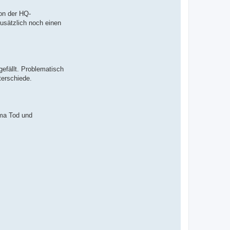
on der HQ-
usätzlich noch einen
gefällt. Problematisch
terschiede.
ema Tod und