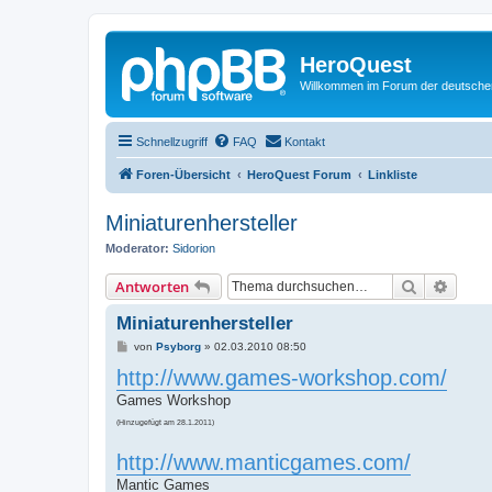
HeroQuest
Willkommen im Forum der deutsch
Schnellzugriff
FAQ
Kontakt
Foren-Übersicht
HeroQuest Forum
Linkliste
Miniaturenhersteller
Moderator:
Sidorion
Suche
Erweit
Antworten
Miniaturenhersteller
B
von
Psyborg
»
02.03.2010 08:50
e
http://www.games-workshop.com/
i
t
Games Workshop
r
a
(Hinzugefügt am 28.1.2011)
g
http://www.manticgames.com/
Mantic Games