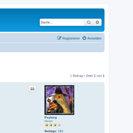
Suche
Erweiterte Suche
Registrieren
Anmelden
1 Beitrag • Seite
1
von
1
Psyborg
Heroe
Beiträge:
283