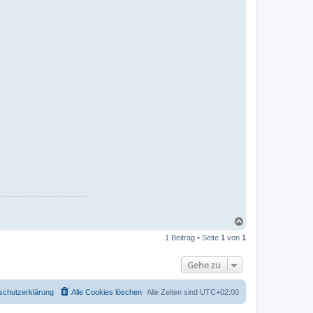
N
a
1 Beitrag • Seite
1
von
1
c
h
o
Gehe zu
b
e
n
schutzerklärung
Alle Cookies löschen
Alle Zeiten sind
UTC+02:00