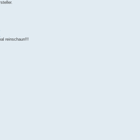
steller.
/
al reinschaun!!!