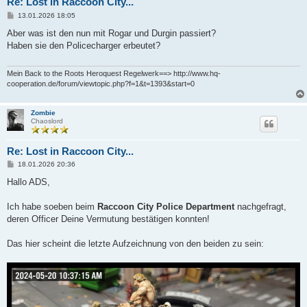
Re: Lost in Raccoon City...
B
13.01.2026 18:05
e
i
Aber was ist den nun mit Rogar und Durgin passiert?
t
Haben sie den Policecharger erbeutet?
r
a
g
Mein Back to the Roots Heroquest Regelwerk==> http://www.hq-
cooperation.de/forum/viewtopic.php?f=1&t=1393&start=0
Zombie
Chaoslord
Re: Lost in Raccoon City...
B
18.01.2026 20:36
e
i
Hallo ADS,
t
r
a
Ich habe soeben beim
Raccoon City Police Department
nachgefragt,
g
deren Officer Deine Vermutung bestätigen konnten!
Das hier scheint die letzte Aufzeichnung von den beiden zu sein: