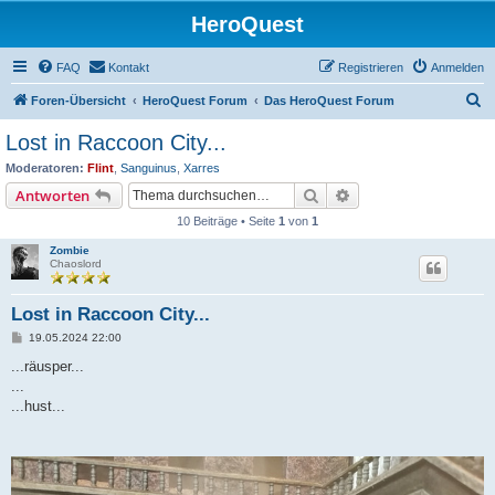
HeroQuest
FAQ
Kontakt
Registrieren
Anmelden
S
Foren-Übersicht
HeroQuest Forum
Das HeroQuest Forum
u
Lost in Raccoon City...
c
Moderatoren:
Flint
,
Sanguinus
,
Xarres
h
Suche
Erweiterte Suche
Antworten
e
10 Beiträge • Seite
1
von
1
Zombie
Chaoslord
Lost in Raccoon City...
B
19.05.2024 22:00
e
i
...räusper...
t
...
r
a
...hust...
g