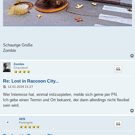
Schaurige Grüße
Zombie
Zombie
Chaoslord
Re: Lost in Raccoon City...
B
12.01.2026 21:27
e
i
Wer Interesse hat, einmal mitzuspielen, melde sich gerne per PN.
t
Ich gebe einen Termin und Ort bekannt, der dann allerdings nicht flexibel
r
a
sein wird.
g
ADS
Forengott