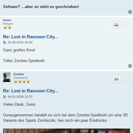
Seltsam? ...aber so steht es geschrieben!
Sonic
Krieger
Re: Lost in Raccoon City...
B
22.05.2024 20:52
e
i
Ganz großes Kino!
t
r
a
Tolles Zombie-Spielbrett
g
Zombie
Chaoslord
Re: Lost in Raccoon City...
B
06.01.2026 21:27
e
i
Vielen Dank, Sonic
t
r
a
Genaugenommen handelt es sich bei dem Zombie-Spielbrett um eine 3D
g
Variante des Spiels Zombicide, hier noch ein paar Eindrücke: