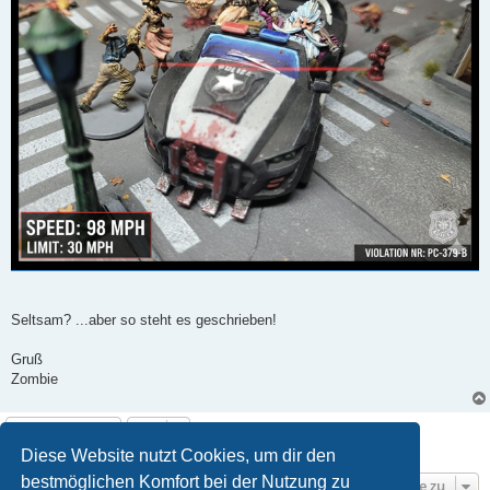
Seltsam? ...aber so steht es geschrieben!
Gruß
Zombie
Antworten
10 Beiträge • Seite
1
von
1
Diese Website nutzt Cookies, um dir den
bestmöglichen Komfort bei der Nutzung zu
Gehe zu