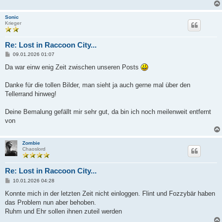
Sonic
Krieger
Re: Lost in Raccoon City...
B
09.01.2026 01:07
e
i
Da war einw enig Zeit zwischen unseren Posts
t
r
a
Danke für die tollen Bilder, man sieht ja auch gerne mal über den
g
Tellerrand hinweg!
Deine Bemalung gefällt mir sehr gut, da bin ich noch meilenweit entfernt
von
Zombie
Chaoslord
Re: Lost in Raccoon City...
B
10.01.2026 04:28
e
i
Konnte mich in der letzten Zeit nicht einloggen. Flint und Fozzybär haben
t
das Problem nun aber behoben.
r
a
Ruhm und Ehr sollen ihnen zuteil werden
g