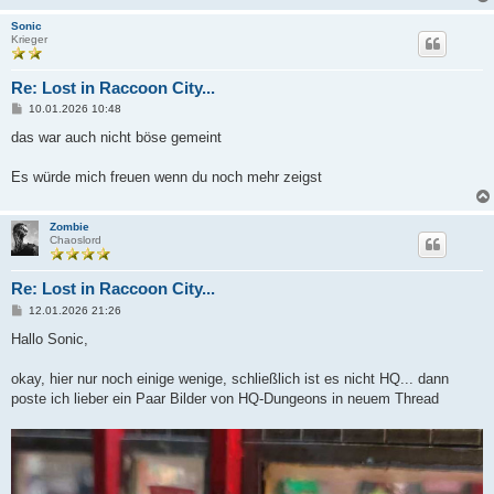
Sonic
Krieger
Re: Lost in Raccoon City...
B
10.01.2026 10:48
e
i
das war auch nicht böse gemeint
t
r
a
Es würde mich freuen wenn du noch mehr zeigst
g
Zombie
Chaoslord
Re: Lost in Raccoon City...
B
12.01.2026 21:26
e
i
Hallo Sonic,
t
r
a
okay, hier nur noch einige wenige, schließlich ist es nicht HQ... dann
g
poste ich lieber ein Paar Bilder von HQ-Dungeons in neuem Thread