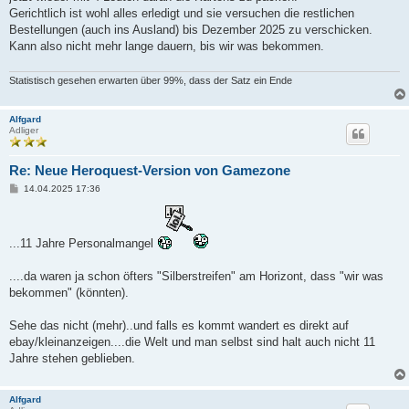
g
Gerichtlich ist wohl alles erledigt und sie versuchen die restlichen
Bestellungen (auch ins Ausland) bis Dezember 2025 zu verschicken.
Kann also nicht mehr lange dauern, bis wir was bekommen.
Statistisch gesehen erwarten über 99%, dass der Satz ein Ende
Alfgard
Adliger
Re: Neue Heroquest-Version von Gamezone
B
14.04.2025 17:36
e
i
t
r
...11 Jahre Personalmangel
a
g
....da waren ja schon öfters "Silberstreifen" am Horizont, dass "wir was
bekommen" (könnten).
Sehe das nicht (mehr)..und falls es kommt wandert es direkt auf
ebay/kleinanzeigen....die Welt und man selbst sind halt auch nicht 11
Jahre stehen geblieben.
Alfgard