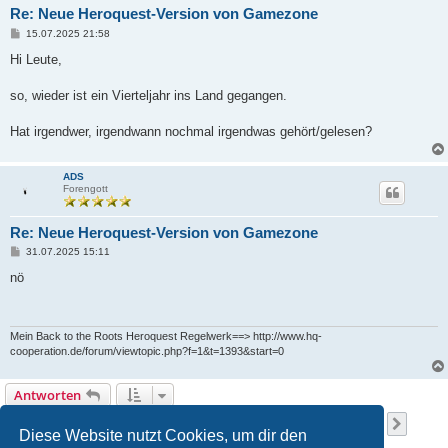
Re: Neue Heroquest-Version von Gamezone
B
15.07.2025 21:58
e
i
Hi Leute,
t
r
a
so, wieder ist ein Vierteljahr ins Land gegangen.
g
Hat irgendwer, irgendwann nochmal irgendwas gehört/gelesen?
ADS
Forengott
Re: Neue Heroquest-Version von Gamezone
B
31.07.2025 15:11
e
i
nö
t
r
a
g
Mein Back to the Roots Heroquest Regelwerk==> http://www.hq-
cooperation.de/forum/viewtopic.php?f=1&t=1393&start=0
Antworten
Seite
201
von
203
1
199
200
201
202
203
Vorherige
Nächs
3033 Beiträge
…
Diese Website nutzt Cookies, um dir den