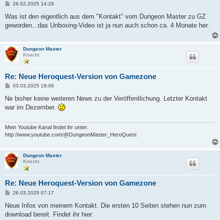
B
26.02.2025 14:29
e
i
Was ist den eigentlich aus dem "Kontakt" vom Dungeon Master zu GZ
t
geworden...das Unboxing-Video ist ja nun auch schon ca. 4 Monate her.
r
a
g
Dungeon Master
Knecht
Re: Neue Heroquest-Version von Gamezone
B
03.03.2025 19:06
e
i
Ne bisher keine weiteren News zu der Veröffentlichung. Letzter Kontakt
t
war im Dezember.
r
a
g
Mein Youtube Kanal findet ihr unter:
http://www.youtube.com/@DungeonMaster_HeroQuest
Dungeon Master
Knecht
Re: Neue Heroquest-Version von Gamezone
B
26.03.2025 07:17
e
i
Neue Infos von meinem Kontakt. Die ersten 10 Seiten stehen nun zum
t
download bereit. Findet ihr hier:
r