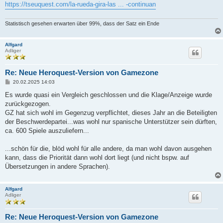
https://tseuquest.com/la-rueda-gira-las ... -continuan
Statistisch gesehen erwarten über 99%, dass der Satz ein Ende
Alfgard
Adliger
Re: Neue Heroquest-Version von Gamezone
B
20.02.2025 14:03
e
i
Es wurde quasi ein Vergleich geschlossen und die Klage/Anzeige wurde
t
zurückgezogen.
r
a
GZ hat sich wohl im Gegenzug verpflichtet, dieses Jahr an die Beteiligten
g
der Beschwerdepartei...was wohl nur spanische Unterstützer sein dürften,
ca. 600 Spiele auszuliefern...
...schön für die, blöd wohl für alle andere, da man wohl davon ausgehen
kann, dass die Priorität dann wohl dort liegt (und nicht bspw. auf
Übersetzungen in andere Sprachen).
Alfgard
Adliger
Re: Neue Heroquest-Version von Gamezone