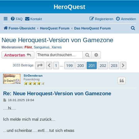
HeroQuest
FAQ
Kontakt
Registrieren
Anmelden
S
Foren-Übersicht
HeroQuest Forum
Das HeroQuest Forum
u
Neue Heroquest-Version von Gamezone
c
Moderatoren:
Flint
,
Sanguinus
,
Xarres
h
Suche
Erweiterte Suche
Antworten
e
Seite
201
von
203
1
199
200
201
202
203
Vorherige
Nächs
3033 Beiträge
…
SirDenderan
Forenkönig
Re: Neue Heroquest-Version von Gamezone
B
16.01.2025 19:04
e
i
....hi....
t
r
a
Ich melde mich mal zurück...
g
...und scheinbar.....evtl....tut sich etwas