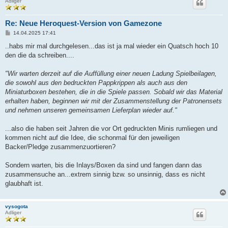
Adliger
Re: Neue Heroquest-Version von Gamezone
B
14.04.2025 17:41
e
i
..habs mir mal durchgelesen...das ist ja mal wieder ein Quatsch hoch 10
t
den die da schreiben....
r
a
g
"Wir warten derzeit auf die Auffüllung einer neuen Ladung Spielbeilagen,
die sowohl aus den bedruckten Pappkrippen als auch aus den
Miniaturboxen bestehen, die in die Spiele passen. Sobald wir das Material
erhalten haben, beginnen wir mit der Zusammenstellung der Patronensets
und nehmen unseren gemeinsamen Lieferplan wieder auf."
...also die haben seit Jahren die vor Ort gedruckten Minis rumliegen und
kommen nicht auf die Idee, die schonmal für den jeweiligen
Backer/Pledge zusammenzuortieren?
Sondern warten, bis die Inlays/Boxen da sind und fangen dann das
zusammensuche an...extrem sinnig bzw. so unsinnig, dass es nicht
glaubhaft ist.
vysogota
Adliger