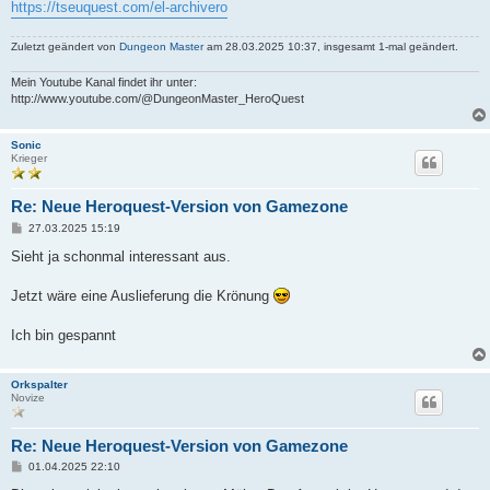
a
https://tseuquest.com/el-archivero
g
Zuletzt geändert von
Dungeon Master
am 28.03.2025 10:37, insgesamt 1-mal geändert.
Mein Youtube Kanal findet ihr unter:
http://www.youtube.com/@DungeonMaster_HeroQuest
Sonic
Krieger
Re: Neue Heroquest-Version von Gamezone
B
27.03.2025 15:19
e
i
Sieht ja schonmal interessant aus.
t
r
a
Jetzt wäre eine Auslieferung die Krönung
g
Ich bin gespannt
Orkspalter
Novize
Re: Neue Heroquest-Version von Gamezone
B
01.04.2025 22:10
e