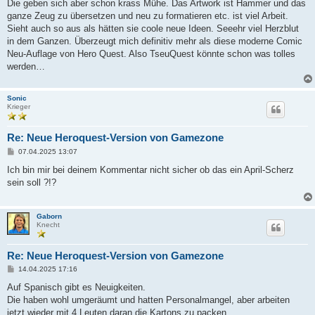
i
Die geben sich aber schon krass Mühe. Das Artwork ist Hammer und das
t
ganze Zeug zu übersetzen und neu zu formatieren etc. ist viel Arbeit.
r
a
Sieht auch so aus als hätten sie coole neue Ideen. Seeehr viel Herzblut
g
in dem Ganzen. Überzeugt mich definitiv mehr als diese moderne Comic
Neu-Auflage von Hero Quest. Also TseuQuest könnte schon was tolles
werden…
Sonic
Krieger
Re: Neue Heroquest-Version von Gamezone
B
07.04.2025 13:07
e
i
Ich bin mir bei deinem Kommentar nicht sicher ob das ein April-Scherz
t
sein soll ?!?
r
a
g
Gaborn
Knecht
Re: Neue Heroquest-Version von Gamezone
B
14.04.2025 17:16
e
i
Auf Spanisch gibt es Neuigkeiten.
t
Die haben wohl umgeräumt und hatten Personalmangel, aber arbeiten
r
a
jetzt wieder mit 4 Leuten daran die Kartons zu packen.