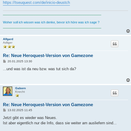
https://tseuquest.com/de/inicio-deustch
________________________________________________________
Woher soll ich wissen was ich denke, bevor ich höre was ich sage ?
________________________________________________________
Alfgard
Adliger
Re: Neue Heroquest-Version von Gamezone
B
20.01.2025 13:30
e
i
...und was ist da neu bzw. was tut sich da?
t
r
a
g
Gaborn
Knecht
Re: Neue Heroquest-Version von Gamezone
B
13.02.2025 11:45
e
i
Jetzt gibt es wieder was Neues.
t
Ist aber eigentlich nur die Info, dass sie weiter am ausliefern sind...
r
a
g