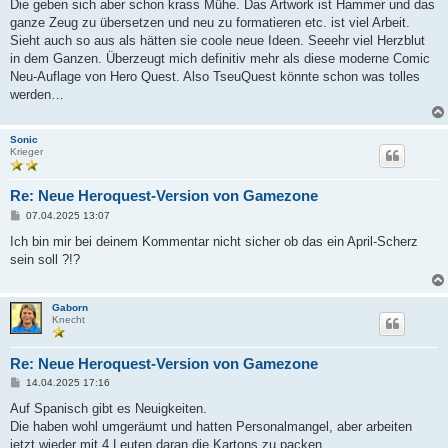
i
Die geben sich aber schon krass Mühe. Das Artwork ist Hammer und das
t
ganze Zeug zu übersetzen und neu zu formatieren etc. ist viel Arbeit.
r
a
Sieht auch so aus als hätten sie coole neue Ideen. Seeehr viel Herzblut
g
in dem Ganzen. Überzeugt mich definitiv mehr als diese moderne Comic
Neu-Auflage von Hero Quest. Also TseuQuest könnte schon was tolles
werden…
Sonic
Krieger
Re: Neue Heroquest-Version von Gamezone
B
07.04.2025 13:07
e
i
Ich bin mir bei deinem Kommentar nicht sicher ob das ein April-Scherz
t
sein soll ?!?
r
a
g
Gaborn
Knecht
Re: Neue Heroquest-Version von Gamezone
B
14.04.2025 17:16
e
i
Auf Spanisch gibt es Neuigkeiten.
t
Die haben wohl umgeräumt und hatten Personalmangel, aber arbeiten
r
a
jetzt wieder mit 4 Leuten daran die Kartons zu packen.