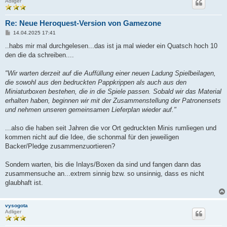
Adliger
Re: Neue Heroquest-Version von Gamezone
B
14.04.2025 17:41
e
i
..habs mir mal durchgelesen...das ist ja mal wieder ein Quatsch hoch 10
t
den die da schreiben....
r
a
g
"Wir warten derzeit auf die Auffüllung einer neuen Ladung Spielbeilagen,
die sowohl aus den bedruckten Pappkrippen als auch aus den
Miniaturboxen bestehen, die in die Spiele passen. Sobald wir das Material
erhalten haben, beginnen wir mit der Zusammenstellung der Patronensets
und nehmen unseren gemeinsamen Lieferplan wieder auf."
...also die haben seit Jahren die vor Ort gedruckten Minis rumliegen und
kommen nicht auf die Idee, die schonmal für den jeweiligen
Backer/Pledge zusammenzuortieren?
Sondern warten, bis die Inlays/Boxen da sind und fangen dann das
zusammensuche an...extrem sinnig bzw. so unsinnig, dass es nicht
glaubhaft ist.
vysogota
Adliger