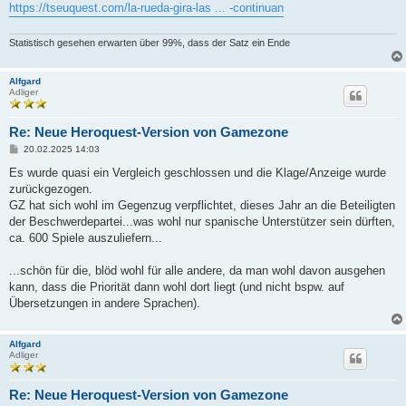
https://tseuquest.com/la-rueda-gira-las ... -continuan
Statistisch gesehen erwarten über 99%, dass der Satz ein Ende
Alfgard
Adliger
Re: Neue Heroquest-Version von Gamezone
B
20.02.2025 14:03
e
i
Es wurde quasi ein Vergleich geschlossen und die Klage/Anzeige wurde
t
zurückgezogen.
r
a
GZ hat sich wohl im Gegenzug verpflichtet, dieses Jahr an die Beteiligten
g
der Beschwerdepartei...was wohl nur spanische Unterstützer sein dürften,
ca. 600 Spiele auszuliefern...
...schön für die, blöd wohl für alle andere, da man wohl davon ausgehen
kann, dass die Priorität dann wohl dort liegt (und nicht bspw. auf
Übersetzungen in andere Sprachen).
Alfgard
Adliger
Re: Neue Heroquest-Version von Gamezone