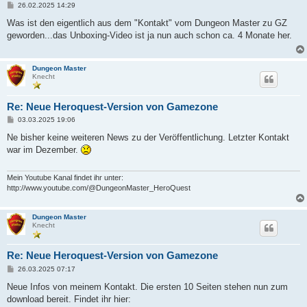
B
26.02.2025 14:29
e
i
Was ist den eigentlich aus dem "Kontakt" vom Dungeon Master zu GZ
t
geworden...das Unboxing-Video ist ja nun auch schon ca. 4 Monate her.
r
a
g
Dungeon Master
Knecht
Re: Neue Heroquest-Version von Gamezone
B
03.03.2025 19:06
e
i
Ne bisher keine weiteren News zu der Veröffentlichung. Letzter Kontakt
t
war im Dezember.
r
a
g
Mein Youtube Kanal findet ihr unter:
http://www.youtube.com/@DungeonMaster_HeroQuest
Dungeon Master
Knecht
Re: Neue Heroquest-Version von Gamezone
B
26.03.2025 07:17
e
i
Neue Infos von meinem Kontakt. Die ersten 10 Seiten stehen nun zum
t
download bereit. Findet ihr hier:
r