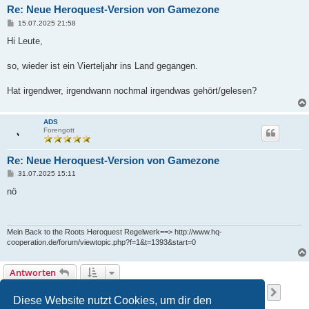
Re: Neue Heroquest-Version von Gamezone
B
15.07.2025 21:58
e
i
Hi Leute,
t
r
a
so, wieder ist ein Vierteljahr ins Land gegangen.
g
Hat irgendwer, irgendwann nochmal irgendwas gehört/gelesen?
ADS
Forengott
Re: Neue Heroquest-Version von Gamezone
B
31.07.2025 15:11
e
i
nö
t
r
a
g
Mein Back to the Roots Heroquest Regelwerk==> http://www.hq-
cooperation.de/forum/viewtopic.php?f=1&t=1393&start=0
Antworten
Seite
201
von
203
1
199
200
201
202
203
Vorherige
Nächs
3033 Beiträge
…
Diese Website nutzt Cookies, um dir den