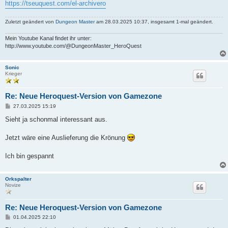
a
https://tseuquest.com/el-archivero
g
Zuletzt geändert von
Dungeon Master
am 28.03.2025 10:37, insgesamt 1-mal geändert.
Mein Youtube Kanal findet ihr unter:
http://www.youtube.com/@DungeonMaster_HeroQuest
Sonic
Krieger
Re: Neue Heroquest-Version von Gamezone
B
27.03.2025 15:19
e
i
Sieht ja schonmal interessant aus.
t
r
a
Jetzt wäre eine Auslieferung die Krönung
g
Ich bin gespannt
Orkspalter
Novize
Re: Neue Heroquest-Version von Gamezone
B
01.04.2025 22:10
e