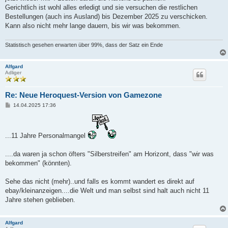
g
Gerichtlich ist wohl alles erledigt und sie versuchen die restlichen
Bestellungen (auch ins Ausland) bis Dezember 2025 zu verschicken.
Kann also nicht mehr lange dauern, bis wir was bekommen.
Statistisch gesehen erwarten über 99%, dass der Satz ein Ende
Alfgard
Adliger
Re: Neue Heroquest-Version von Gamezone
B
14.04.2025 17:36
e
i
t
r
...11 Jahre Personalmangel
a
g
....da waren ja schon öfters "Silberstreifen" am Horizont, dass "wir was
bekommen" (könnten).
Sehe das nicht (mehr)..und falls es kommt wandert es direkt auf
ebay/kleinanzeigen....die Welt und man selbst sind halt auch nicht 11
Jahre stehen geblieben.
Alfgard