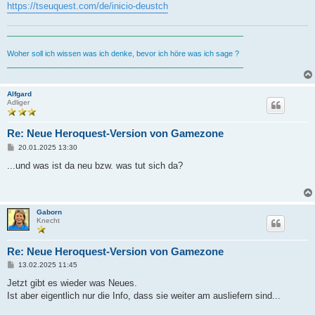
https://tseuquest.com/de/inicio-deustch
________________________________________________________
Woher soll ich wissen was ich denke, bevor ich höre was ich sage ?
________________________________________________________
Alfgard
Adliger
Re: Neue Heroquest-Version von Gamezone
B
20.01.2025 13:30
e
i
...und was ist da neu bzw. was tut sich da?
t
r
a
g
Gaborn
Knecht
Re: Neue Heroquest-Version von Gamezone
B
13.02.2025 11:45
e
i
Jetzt gibt es wieder was Neues.
t
Ist aber eigentlich nur die Info, dass sie weiter am ausliefern sind...
r
a
g