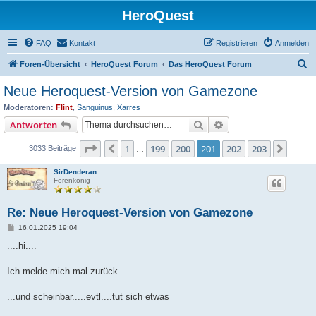
HeroQuest
FAQ
Kontakt
Registrieren
Anmelden
S
Foren-Übersicht
HeroQuest Forum
Das HeroQuest Forum
u
Neue Heroquest-Version von Gamezone
c
Moderatoren:
Flint
,
Sanguinus
,
Xarres
h
Suche
Erweiterte Suche
Antworten
e
Seite
201
von
203
1
199
200
201
202
203
Vorherige
Nächs
3033 Beiträge
…
SirDenderan
Forenkönig
Re: Neue Heroquest-Version von Gamezone
B
16.01.2025 19:04
e
i
....hi....
t
r
a
Ich melde mich mal zurück...
g
...und scheinbar.....evtl....tut sich etwas