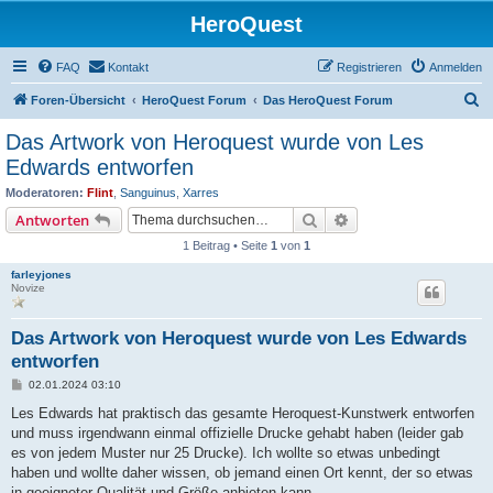
HeroQuest
FAQ
Kontakt
Registrieren
Anmelden
S
Foren-Übersicht
HeroQuest Forum
Das HeroQuest Forum
u
Das Artwork von Heroquest wurde von Les
c
Edwards entworfen
h
Moderatoren:
Flint
,
Sanguinus
,
Xarres
e
Suche
Erweiterte Suche
Antworten
1 Beitrag • Seite
1
von
1
farleyjones
Novize
Das Artwork von Heroquest wurde von Les Edwards
entworfen
B
02.01.2024 03:10
e
i
Les Edwards hat praktisch das gesamte Heroquest-Kunstwerk entworfen
t
und muss irgendwann einmal offizielle Drucke gehabt haben (leider gab
r
a
es von jedem Muster nur 25 Drucke). Ich wollte so etwas unbedingt
g
haben und wollte daher wissen, ob jemand einen Ort kennt, der so etwas
in geeigneter Qualität und Größe anbieten kann.