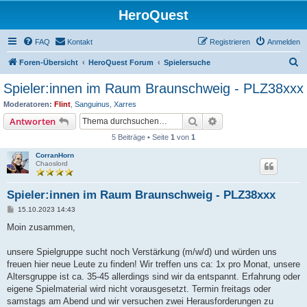
HeroQuest
FAQ
Kontakt
Registrieren
Anmelden
S
Foren-Übersicht
HeroQuest Forum
Spielersuche
u
Spieler:innen im Raum Braunschweig - PLZ38xxx
c
Moderatoren:
Flint
,
Sanguinus
,
Xarres
h
Suche
Erweiterte Suche
Antworten
e
5 Beiträge • Seite
1
von
1
CorranHorn
Chaoslord
Spieler:innen im Raum Braunschweig - PLZ38xxx
B
15.10.2023 14:43
e
i
Moin zusammen,
t
r
a
unsere Spielgruppe sucht noch Verstärkung (m/w/d) und würden uns
g
freuen hier neue Leute zu finden! Wir treffen uns ca: 1x pro Monat, unsere
Altersgruppe ist ca. 35-45 allerdings sind wir da entspannt. Erfahrung oder
eigene Spielmaterial wird nicht vorausgesetzt. Termin freitags oder
samstags am Abend und wir versuchen zwei Herausforderungen zu