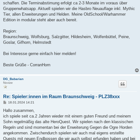
schaffen. Die Terminabstimung erfolgt ca 2-3 Monate im voraus über
Gruppenwhatsapp. Aktuell spielen wir die Hasbro Neuauflage inkl. Mythic
Tier, allen Erweiterungen und Helden. Meine OldSchool/Warhammer
Edition in modular steht aber auch bereit.
Region:
Braunschweig, Wolfsburg, Salzgitter, Hildesheim, Wolfenbüttel, Peine,
Goslar, Gifhorn, Helmstedt
Bei Interesse gerne einfach hier melden!
Beste Grüße - CorranHorn
DG_Babarian
Novize
Re: Spieler:innen im Raum Braunschweig - PLZ38xxx
B
18.01.2024 14:21
e
i
Hallo zusammen,
t
ich spiele seit ca.2 Jahren wieder mit einem guten Freund und meinem
r
a
Sohn regelmäßig das alte HeroQuest. Wir spielen nach den klassischen
g
Regeln und sind momentan bei der Erweiterung Gegen die Ogre Horden
angekommen. Zwischendurch spielen wir auch mal eigens erstellte
Quests mit neuen Endbossen die wir auch selbst erfunden haben und bei