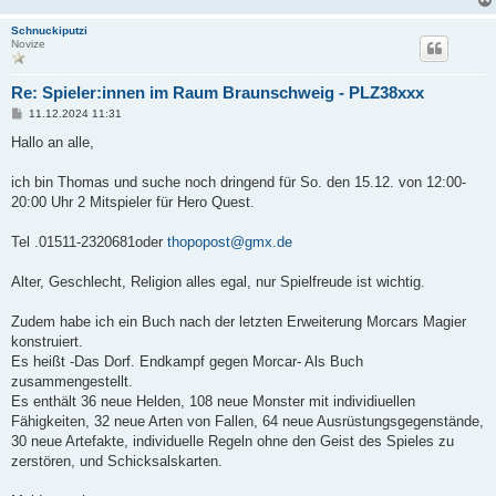
Schnuckiputzi
Novize
Re: Spieler:innen im Raum Braunschweig - PLZ38xxx
B
11.12.2024 11:31
e
i
Hallo an alle,
t
r
a
ich bin Thomas und suche noch dringend für So. den 15.12. von 12:00-
g
20:00 Uhr 2 Mitspieler für Hero Quest.
Tel .01511-2320681oder
thopopost@gmx.de
Alter, Geschlecht, Religion alles egal, nur Spielfreude ist wichtig.
Zudem habe ich ein Buch nach der letzten Erweiterung Morcars Magier
konstruiert.
Es heißt -Das Dorf. Endkampf gegen Morcar- Als Buch
zusammengestellt.
Es enthält 36 neue Helden, 108 neue Monster mit individiuellen
Fähigkeiten, 32 neue Arten von Fallen, 64 neue Ausrüstungsgegenstände,
30 neue Artefakte, individuelle Regeln ohne den Geist des Spieles zu
zerstören, und Schicksalskarten.