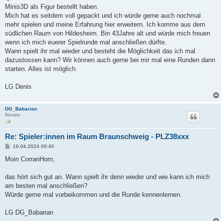
Minis3D als Figur bestellt haben.
Mich hat es seitdem voll gepackt und ich würde gerne auch nochmal
mehr spielen und meine Erfahrung hier erweitern. Ich komme aus dem
südlichen Raum von Hildesheim. Bin 43Jahre alt und würde mich freuen
wenn ich mich euerer Spielrunde mal anschließen dürfte.
Wann spielt ihr mal wieder und besteht die Möglichkeit das ich mal
dazustossen kann? Wir können auch gerne bei mir mal eine Runden dann
starten. Alles ist möglich.
LG Denis
DG_Babarian
Novize
Re: Spieler:innen im Raum Braunschweig - PLZ38xxx
B
16.04.2024 06:40
e
i
Moin CorranHorn,
t
r
a
das hört sich gut an. Wann spielt ihr denn wieder und wie kann ich mich
g
am besten mal anschließen?
Würde gerne mal vorbeikommen und die Runde kennenlernen.
LG DG_Babarian