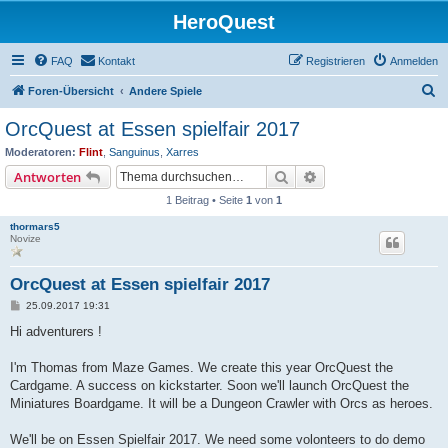
HeroQuest
FAQ
Kontakt
Registrieren
Anmelden
S
Foren-Übersicht
Andere Spiele
u
OrcQuest at Essen spielfair 2017
c
Moderatoren:
Flint
,
Sanguinus
,
Xarres
h
Suche
Erweiterte Suche
Antworten
e
1 Beitrag • Seite
1
von
1
thormars5
Novize
OrcQuest at Essen spielfair 2017
B
25.09.2017 19:31
e
i
Hi adventurers !
t
r
a
I'm Thomas from Maze Games. We create this year OrcQuest the
g
Cardgame. A success on kickstarter. Soon we'll launch OrcQuest the
Miniatures Boardgame. It will be a Dungeon Crawler with Orcs as heroes.
We'll be on Essen Spielfair 2017. We need some volonteers to do demo