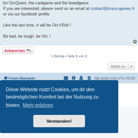
for OrcQuest, the cardgame and the boardgame.
If you are interested, please send us an email at
contact@maze-games.fr
or via our facebook profile.
Like the last time, it will be Orc'n'Roll !
Be bad, be tough, be Orc !
Antworten
1 Beitrag • Seite
1
von
1
Gehe zu
Foren-Übersicht
Alle Zeiten sind
UTC+02:00
Diese Website nutzt Cookies, um dir den
Powered by
phpBB
® Forum Software © phpBB Limited
Deutsche Übersetzung durch
phpBB.de
bestmöglichen Komfort bei der Nutzung zu
Datenschutz
|
Nutzungsbedingungen
bieten.
Mehr erfahren
Verstanden!