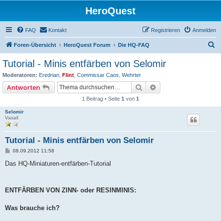
HeroQuest
FAQ
Kontakt
Registrieren
Anmelden
S
Foren-Übersicht
HeroQuest Forum
Die HQ-FAQ
u
Tutorial - Minis entfärben von Selomir
c
Moderatoren:
Eredrian
,
Flint
,
Commissar Caos
,
Wehrter
h
Suche
Erweiterte Suche
Antworten
e
1 Beitrag • Seite
1
von
1
Selomir
Vasall
Tutorial - Minis entfärben von Selomir
B
08.09.2012 11:58
e
i
Das HQ-Miniaturen-entfärben-Tutorial
t
r
a
g
ENTFÄRBEN VON ZINN- oder RESINMINIS:
Was brauche ich?