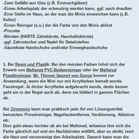
-Zwei Gefäße aus Glas (z.B. Einmachgläser)
-Einen Arbeitsplatz der schmutzig werden kann, ggf. auch draußen
-Eine Stelle im Haus, an der man die Minis einweichen kann (z.B.
Keller)
-Einen Reiniger (s.u.) der die Farbe von den Minis ablöst
-Pinzette
-Bürsten (HARTE Zahnbürste, Haushaltsbürste)
-ggf. Zahnstocher und Nadel für Detailstellen
-Säurefeste Handschuhe und/oder Einweghandschuhe
1. Bei
Resin und Plasti
k: Bei den meisten Farben lohnt sich der
Erwerb von
Mellerud PVC-Bodenreiniger
oder der
Mellerud
Plastikreiniger
.
Mr. Thinner (teurer) von Gunze
kommt zur
Anwendung, wenn die Mini nur mit Acrylfarben bemalt wurde.
Faustregel: Je dicker Acrylfarbe aufgebracht wurde, desto besser
geht sie in der Regel auch ab, denn sie blättert in ganzen Flächen
ab.
Bei
Zinnminis
kann man praktisch jede Art von Lösungsmittel
benutzten: Pinselreiniger, Nagellackentferner, Verdünnung, Abbeizer
etc.
Dies geht etwas leichter ab als bei Mellerud, teilweise löst sich die
Farbe gänzlich auf und ein Nachbürsten entfällt, aber es stinkt, reizt
die Haut und verunreinigt den Arbeitsplatz. Danach kann man die