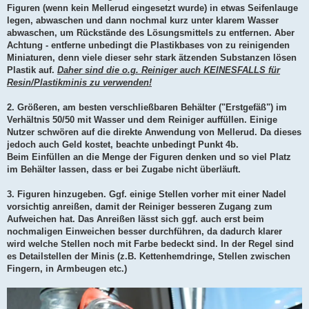
Figuren (wenn kein Mellerud eingesetzt wurde) in etwas Seifenlauge
legen, abwaschen und dann nochmal kurz unter klarem Wasser
abwaschen, um Rückstände des Lösungsmittels zu entfernen. Aber
Achtung - entferne unbedingt die Plastikbases von zu reinigenden
Miniaturen, denn viele dieser sehr stark ätzenden Substanzen lösen
Plastik auf.
Daher sind die o.g. Reiniger auch KEINESFALLS für
Resin/Plastikminis zu verwenden!
2. Größeren, am besten verschließbaren Behälter ("Erstgefäß") im
Verhältnis 50/50 mit Wasser und dem Reiniger auffüllen. Einige
Nutzer schwören auf die direkte Anwendung von Mellerud. Da dieses
jedoch auch Geld kostet, beachte unbedingt Punkt 4b.
Beim Einfüllen an die Menge der Figuren denken und so viel Platz
im Behälter lassen, dass er bei Zugabe nicht überläuft.
3. Figuren hinzugeben. Ggf. einige Stellen vorher mit einer Nadel
vorsichtig anreißen, damit der Reiniger besseren Zugang zum
Aufweichen hat. Das Anreißen lässt sich ggf. auch erst beim
nochmaligen Einweichen besser durchführen, da dadurch klarer
wird welche Stellen noch mit Farbe bedeckt sind. In der Regel sind
es Detailstellen der Minis (z.B. Kettenhemdringe, Stellen zwischen
Fingern, in Armbeugen etc.)