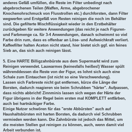
anderes Gefäß umfüllen, die Reste im Filter unbedingt nach
abgebrochenen Teilen (Waffen, Arme, abgebrochener
Knochenohrschmuck von Flusstrollen etc.) durchforsten, dann Filter
wegwerfen und Erstgefäß von Resten reinigen die noch im Behälter
sind. Die gefilterte Mischflüssigkeit wieder in den Erstbehälter
zurückgeben für weitere Anwendungen (das reicht je nach Figuren-
und Farbmenge ca. für 3-4 Anwendungen, danach schwimmt so viel
Farbe drin rum, dass es offenbar an Löse- und Aufweichkraft verliert.
Kaffeefilter halten Aceton nicht stand, hier bietet sich ggf. ein feines
Sieb an, das sich auch reinigen lässt.
5. Eine HARTE Billigzahnbürste aus dem Supermarkt wird zum
Reinigen verwendet. Lauwarmes (keinesfalls heißes!) Wasser spült
währenddessen die Reste von der Figur, es lohnt sich auch eine
Schale zum Eintauchen (ist nicht so eine Verschwendung).
Lassen sich Farbreste nicht gut entfernen, kürze die Länge der
Borsten, dadurch reagieren sie beim Schrubben "härter". Aufpassen,
dass nichts abbricht! Zinnminis lassen sich wegen der Härte der
Figur übrigens in der Regel beim ersten mal KOMPLETT entfärben,
auch bei hartnäckiger Farbe.
Einige Nutzer schwören für das "erste Abbürsten" auch auf
Haushaltsbürsten mit harten Borsten, da dadurch viel Schrubben
vermieden werden kann. Die Zahnbürste ist jedoch das Mittel, um
die meisten Stellen gut reinigen zu können, auch, wenn damit viel
Arbeit verbunden ist.