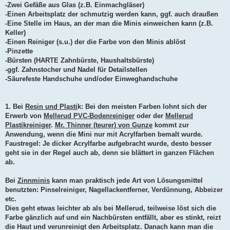
-Zwei Gefäße aus Glas (z.B. Einmachgläser)
-Einen Arbeitsplatz der schmutzig werden kann, ggf. auch draußen
-Eine Stelle im Haus, an der man die Minis einweichen kann (z.B.
Keller)
-Einen Reiniger (s.u.) der die Farbe von den Minis ablöst
-Pinzette
-Bürsten (HARTE Zahnbürste, Haushaltsbürste)
-ggf. Zahnstocher und Nadel für Detailstellen
-Säurefeste Handschuhe und/oder Einweghandschuhe
1. Bei
Resin und Plasti
k: Bei den meisten Farben lohnt sich der
Erwerb von
Mellerud PVC-Bodenreiniger
oder der
Mellerud
Plastikreiniger
.
Mr. Thinner (teurer) von Gunze
kommt zur
Anwendung, wenn die Mini nur mit Acrylfarben bemalt wurde.
Faustregel: Je dicker Acrylfarbe aufgebracht wurde, desto besser
geht sie in der Regel auch ab, denn sie blättert in ganzen Flächen
ab.
Bei
Zinnminis
kann man praktisch jede Art von Lösungsmittel
benutzten: Pinselreiniger, Nagellackentferner, Verdünnung, Abbeizer
etc.
Dies geht etwas leichter ab als bei Mellerud, teilweise löst sich die
Farbe gänzlich auf und ein Nachbürsten entfällt, aber es stinkt, reizt
die Haut und verunreinigt den Arbeitsplatz. Danach kann man die