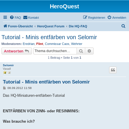
HeroQuest
FAQ
Kontakt
Registrieren
Anmelden
S
Foren-Übersicht
HeroQuest Forum
Die HQ-FAQ
u
Tutorial - Minis entfärben von Selomir
c
Moderatoren:
Eredrian
,
Flint
,
Commissar Caos
,
Wehrter
h
Suche
Erweiterte Suche
Antworten
e
1 Beitrag • Seite
1
von
1
Selomir
Vasall
Tutorial - Minis entfärben von Selomir
B
08.09.2012 11:58
e
i
Das HQ-Miniaturen-entfärben-Tutorial
t
r
a
g
ENTFÄRBEN VON ZINN- oder RESINMINIS:
Was brauche ich?