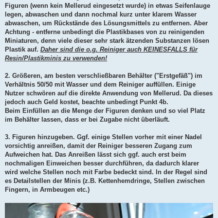
Figuren (wenn kein Mellerud eingesetzt wurde) in etwas Seifenlauge
legen, abwaschen und dann nochmal kurz unter klarem Wasser
abwaschen, um Rückstände des Lösungsmittels zu entfernen. Aber
Achtung - entferne unbedingt die Plastikbases von zu reinigenden
Miniaturen, denn viele dieser sehr stark ätzenden Substanzen lösen
Plastik auf.
Daher sind die o.g. Reiniger auch KEINESFALLS für
Resin/Plastikminis zu verwenden!
2. Größeren, am besten verschließbaren Behälter ("Erstgefäß") im
Verhältnis 50/50 mit Wasser und dem Reiniger auffüllen. Einige
Nutzer schwören auf die direkte Anwendung von Mellerud. Da dieses
jedoch auch Geld kostet, beachte unbedingt Punkt 4b.
Beim Einfüllen an die Menge der Figuren denken und so viel Platz
im Behälter lassen, dass er bei Zugabe nicht überläuft.
3. Figuren hinzugeben. Ggf. einige Stellen vorher mit einer Nadel
vorsichtig anreißen, damit der Reiniger besseren Zugang zum
Aufweichen hat. Das Anreißen lässt sich ggf. auch erst beim
nochmaligen Einweichen besser durchführen, da dadurch klarer
wird welche Stellen noch mit Farbe bedeckt sind. In der Regel sind
es Detailstellen der Minis (z.B. Kettenhemdringe, Stellen zwischen
Fingern, in Armbeugen etc.)