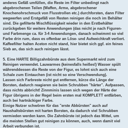
anderes Gefäß umfüllen, die Reste im Filter unbedingt nach
abgebrochenen Teilen (Waffen, Arme, abgebrochener
Knochenohrschmuck von Flusstrollen etc.) durchforsten, dann Filter
wegwerfen und Erstgefäß von Resten reinigen die noch im Behälter
sind. Die gefilterte Mischflüssigkeit wieder in den Erstbehälter
zurückgeben für weitere Anwendungen (das reicht je nach Figuren-
und Farbmenge ca. für 3-4 Anwendungen, danach schwimmt so viel
Farbe drin rum, dass es offenbar an Löse- und Aufweichkraft verliert.
Kaffeefilter halten Aceton nicht stand, hier bietet sich ggf. ein feines
Sieb an, das sich auch reinigen lässt.
5. Eine HARTE Billigzahnbürste aus dem Supermarkt wird zum
Reinigen verwendet. Lauwarmes (keinesfalls heißes!) Wasser spült
währenddessen die Reste von der Figur, es lohnt sich auch eine
Schale zum Eintauchen (ist nicht so eine Verschwendung).
Lassen sich Farbreste nicht gut entfernen, kürze die Länge der
Borsten, dadurch reagieren sie beim Schrubben "härter". Aufpassen,
dass nichts abbricht! Zinnminis lassen sich wegen der Härte der
Figur übrigens in der Regel beim ersten mal KOMPLETT entfärben,
auch bei hartnäckiger Farbe.
Einige Nutzer schwören für das "erste Abbürsten" auch auf
Haushaltsbürsten mit harten Borsten, da dadurch viel Schrubben
vermieden werden kann. Die Zahnbürste ist jedoch das Mittel, um
die meisten Stellen gut reinigen zu können, auch, wenn damit viel
Arbeit verbunden ist.