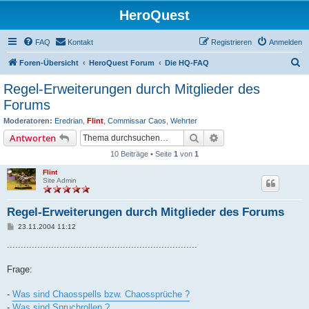
HeroQuest
FAQ
Kontakt
Registrieren
Anmelden
S
Foren-Übersicht
HeroQuest Forum
Die HQ-FAQ
u
Regel-Erweiterungen durch Mitglieder des
c
Forums
h
Moderatoren:
Eredrian
,
Flint
,
Commissar Caos
,
Wehrter
e
Suche
Erweiterte Suche
Antworten
10 Beiträge • Seite
1
von
1
Flint
Site Admin
Regel-Erweiterungen durch Mitglieder des Forums
B
23.11.2004 11:12
e
i
.....................................................................
t
r
a
Frage:
g
-
Was sind Chaosspells bzw. Chaossprüche ?
-
Was sind Spruchrollen ?