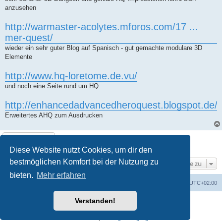
anzusehen
http://warmaster-acolytes.mforos.com/17 ...
mer-quest/
wieder ein sehr guter Blog auf Spanisch - gut gemachte modulare 3D
Elemente
http://www.hq-loretome.de.vu/
und noch eine Seite rund um HQ
http://enhancedadvancedheroquest.blogspot.de/
Erweitertes AHQ zum Ausdrucken
Antworten
1 Beitrag • Seite
1
von
1
Diese Website nutzt Cookies, um dir den
bestmöglichen Komfort bei der Nutzung zu
Gehe zu
bieten.
Mehr erfahren
Foren-Übersicht
Alle Zeiten sind
UTC+02:00
Verstanden!
Powered by
phpBB
® Forum Software © phpBB Limited
Deutsche Übersetzung durch
phpBB.de
Datenschutz
|
Nutzungsbedingungen