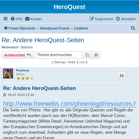
HeroQuest
FAQ
Kontakt
Registrieren
Anmelden
S
Foren-Übersicht
HeroQuest Forum
Linkliste
u
Re: Andere HeroQuest-Seiten
c
Moderator:
Sidorion
h
Suche
Erweiterte Suche
Antworten
e
1 Beitrag • Seite
1
von
1
Psyborg
Heroe
Re: Andere HeroQuest-Seiten
B
05.07.2010 22:34
e
http://www.freewebs.com/phoenixgd/resources.h
i
t
Die Seite von Phönix. Hier gibt es alle Originale Questen und Regeln die
r
a
veröffentlicht wurden (auch aus den HQBüchern, dem Marvel Comic,
g
Fantasymagazinen (White Dwarf, Adventures Unlimited Magazine) und
den Europäischen Erweiterungen) im Amerikanischen Design und auf
englisch zum download. Außerdem gibt es neue Regeln, eine Menge
neuer Quests und ein Forum.