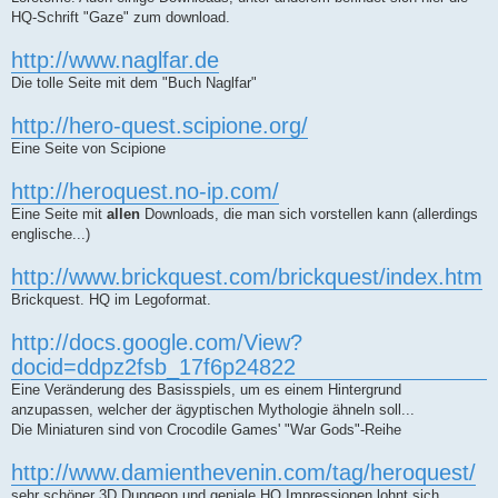
HQ-Schrift "Gaze" zum download.
http://www.naglfar.de
Die tolle Seite mit dem "Buch Naglfar"
http://hero-quest.scipione.org/
Eine Seite von Scipione
http://heroquest.no-ip.com/
Eine Seite mit
allen
Downloads, die man sich vorstellen kann (allerdings
englische...)
http://www.brickquest.com/brickquest/index.htm
Brickquest. HQ im Legoformat.
http://docs.google.com/View?
docid=ddpz2fsb_17f6p24822
Eine Veränderung des Basisspiels, um es einem Hintergrund
anzupassen, welcher der ägyptischen Mythologie ähneln soll...
Die Miniaturen sind von Crocodile Games' "War Gods"-Reihe
http://www.damienthevenin.com/tag/heroquest/
sehr schöner 3D Dungeon und geniale HQ Impressionen lohnt sich