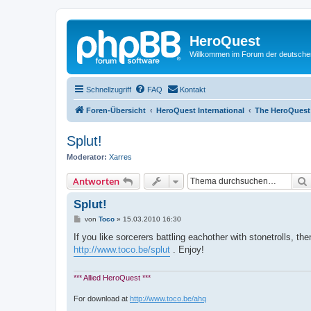
HeroQuest
Willkommen im Forum der deutsch
Schnellzugriff
FAQ
Kontakt
Foren-Übersicht
HeroQuest International
The HeroQuest
Splut!
Moderator:
Xarres
Antworten
Splut!
B
von
Toco
»
15.03.2010 16:30
e
i
If you like sorcerers battling eachother with stonetrolls, 
t
http://www.toco.be/splut
. Enjoy!
r
a
g
*** Allied HeroQuest ***
For download at
http://www.toco.be/ahq