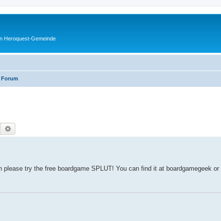
en Heroquest-Gemeinde
 Forum
Suche
Erweiterte Suche
then please try the free boardgame SPLUT! You can find it at boardgamegeek or