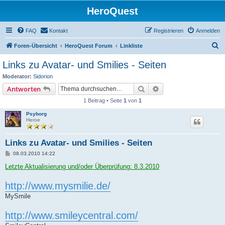
HeroQuest
FAQ
Kontakt
Registrieren
Anmelden
S
Foren-Übersicht
HeroQuest Forum
Linkliste
u
Links zu Avatar- und Smilies - Seiten
c
Moderator:
Sidorion
h
Suche
Erweiterte Suche
Antworten
e
1 Beitrag • Seite
1
von
1
Psyborg
Heroe
Links zu Avatar- und Smilies - Seiten
B
08.03.2010 14:22
e
i
Letzte Aktualisierung und/oder Überprüfung: 8.3.2010
t
r
http://www.mysmilie.de/
a
g
MySmile
http://www.smileycentral.com/