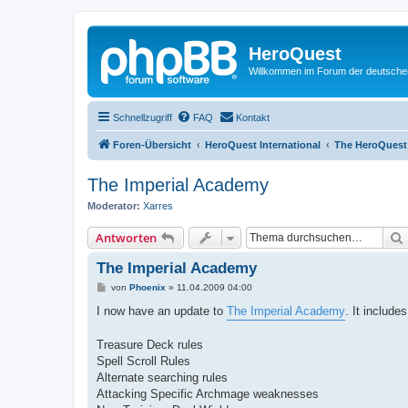
HeroQuest
Willkommen im Forum der deutsch
Schnellzugriff
FAQ
Kontakt
Foren-Übersicht
HeroQuest International
The HeroQuest
The Imperial Academy
Moderator:
Xarres
Antworten
The Imperial Academy
B
von
Phoenix
»
11.04.2009 04:00
e
i
I now have an update to
The Imperial Academy
. It includes
t
r
a
Treasure Deck rules
g
Spell Scroll Rules
Alternate searching rules
Attacking Specific Archmage weaknesses