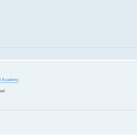
al Academy
.
ose!