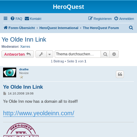
HeroQuest
FAQ
Kontakt
Registrieren
Anmelden
S
Foren-Übersicht
HeroQuest International
The HeroQuest Forum
u
Ye Olde Inn Link
c
Moderator:
Xarres
h
Suche
Erweiterte
Antworten
e
1 Beitrag • Seite
1
von
1
drathe
Novize
Ye Olde Inn Link
B
14.10.2008 19:06
e
i
Ye Olde Inn now has a domain all to itself!
t
r
http://www.yeoldeinn.com/
a
g