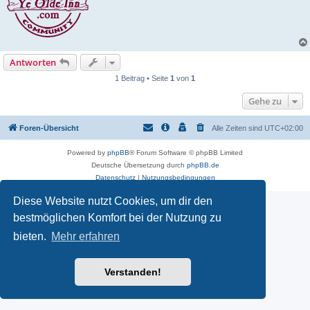
Antworten
1 Beitrag • Seite
1
von
1
Gehe zu
Foren-Übersicht
Alle Zeiten sind
UTC+02:00
Powered by
phpBB
® Forum Software © phpBB Limited
Deutsche Übersetzung durch
phpBB.de
Datenschutz
|
Nutzungsbedingungen
Diese Website nutzt Cookies, um dir den
bestmöglichen Komfort bei der Nutzung zu
bieten.
Mehr erfahren
Verstanden!