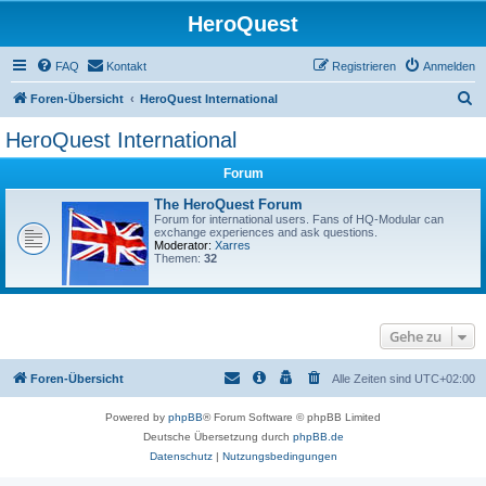
HeroQuest
FAQ
Kontakt
Registrieren
Anmelden
S
Foren-Übersicht
HeroQuest International
u
HeroQuest International
c
Forum
h
e
The HeroQuest Forum
Forum for international users. Fans of HQ-Modular can
exchange experiences and ask questions.
Moderator:
Xarres
Themen:
32
Gehe zu
Foren-Übersicht
Alle Zeiten sind
UTC+02:00
Powered by
phpBB
® Forum Software © phpBB Limited
Deutsche Übersetzung durch
phpBB.de
Datenschutz
|
Nutzungsbedingungen