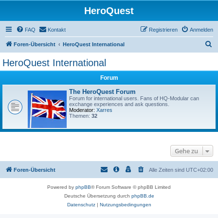
HeroQuest
FAQ
Kontakt
Registrieren
Anmelden
S
Foren-Übersicht
HeroQuest International
u
HeroQuest International
c
Forum
h
e
The HeroQuest Forum
Forum for international users. Fans of HQ-Modular can
exchange experiences and ask questions.
Moderator:
Xarres
Themen:
32
Gehe zu
Foren-Übersicht
Alle Zeiten sind
UTC+02:00
Powered by
phpBB
® Forum Software © phpBB Limited
Deutsche Übersetzung durch
phpBB.de
Datenschutz
|
Nutzungsbedingungen