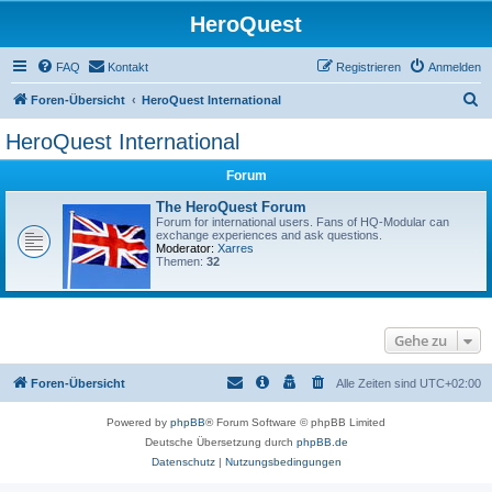
HeroQuest
FAQ
Kontakt
Registrieren
Anmelden
S
Foren-Übersicht
HeroQuest International
u
HeroQuest International
c
Forum
h
e
The HeroQuest Forum
Forum for international users. Fans of HQ-Modular can
exchange experiences and ask questions.
Moderator:
Xarres
Themen:
32
Gehe zu
Foren-Übersicht
Alle Zeiten sind
UTC+02:00
Powered by
phpBB
® Forum Software © phpBB Limited
Deutsche Übersetzung durch
phpBB.de
Datenschutz
|
Nutzungsbedingungen