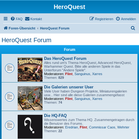
HeroQuest
FAQ
Kontakt
Registrieren
Anmelden
S
Foren-Übersicht
HeroQuest Forum
u
HeroQuest Forum
c
Forum
h
e
Das HeroQuest Forum
Alles rund um's Thema HeroQuest, Advanced HeroQuest,
Warhammer Quest. Bitte alle anderen Spiele in das
Unterforum "Andere Spiele".
Moderatoren:
Flint
,
Sanguinus
,
Xarres
Themen:
829
Die Galerien unserer User
Viele User haben Dungeon Projekte, Miniaturengalerien
usw... Hier sind alle diese Galerien zusammengefasst
Moderatoren:
Flint
,
Sanguinus
,
Xarres
Themen:
74
Die HQ-FAQ
Wissenswertes zum Thema HQ. Zusammengetragen durch
die Benutzer des Forums.
Moderatoren:
Eredrian
,
Flint
,
Commissar Caos
,
Wehrter
Themen:
22