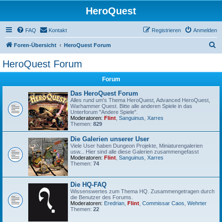
HeroQuest
FAQ
Kontakt
Registrieren
Anmelden
S
Foren-Übersicht
HeroQuest Forum
u
HeroQuest Forum
c
Forum
h
e
Das HeroQuest Forum
Alles rund um's Thema HeroQuest, Advanced HeroQuest,
Warhammer Quest. Bitte alle anderen Spiele in das
Unterforum "Andere Spiele".
Moderatoren:
Flint
,
Sanguinus
,
Xarres
Themen:
829
Die Galerien unserer User
Viele User haben Dungeon Projekte, Miniaturengalerien
usw... Hier sind alle diese Galerien zusammengefasst
Moderatoren:
Flint
,
Sanguinus
,
Xarres
Themen:
74
Die HQ-FAQ
Wissenswertes zum Thema HQ. Zusammengetragen durch
die Benutzer des Forums.
Moderatoren:
Eredrian
,
Flint
,
Commissar Caos
,
Wehrter
Themen:
22