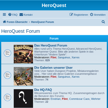
HeroQuest
FAQ
Kontakt
Registrieren
Anmelden
S
Foren-Übersicht
HeroQuest Forum
u
HeroQuest Forum
c
Forum
h
e
Das HeroQuest Forum
Alles rund um's Thema HeroQuest, Advanced HeroQuest,
Warhammer Quest. Bitte alle anderen Spiele in das
Unterforum "Andere Spiele".
Moderatoren:
Flint
,
Sanguinus
,
Xarres
Themen:
829
Die Galerien unserer User
Viele User haben Dungeon Projekte, Miniaturengalerien
usw... Hier sind alle diese Galerien zusammengefasst
Moderatoren:
Flint
,
Sanguinus
,
Xarres
Themen:
74
Die HQ-FAQ
Wissenswertes zum Thema HQ. Zusammengetragen durch
die Benutzer des Forums.
Moderatoren:
Eredrian
,
Flint
,
Commissar Caos
,
Wehrter
Themen:
22