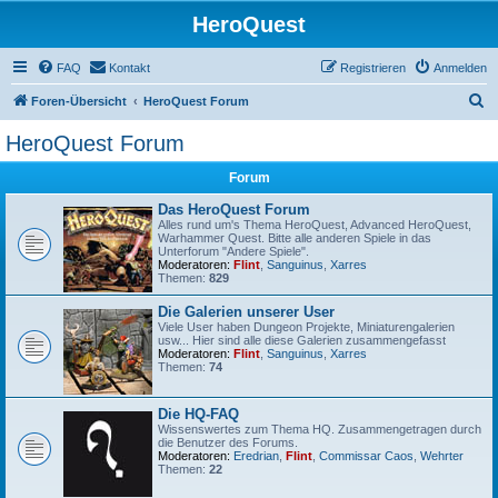
HeroQuest
FAQ
Kontakt
Registrieren
Anmelden
S
Foren-Übersicht
HeroQuest Forum
u
HeroQuest Forum
c
Forum
h
e
Das HeroQuest Forum
Alles rund um's Thema HeroQuest, Advanced HeroQuest,
Warhammer Quest. Bitte alle anderen Spiele in das
Unterforum "Andere Spiele".
Moderatoren:
Flint
,
Sanguinus
,
Xarres
Themen:
829
Die Galerien unserer User
Viele User haben Dungeon Projekte, Miniaturengalerien
usw... Hier sind alle diese Galerien zusammengefasst
Moderatoren:
Flint
,
Sanguinus
,
Xarres
Themen:
74
Die HQ-FAQ
Wissenswertes zum Thema HQ. Zusammengetragen durch
die Benutzer des Forums.
Moderatoren:
Eredrian
,
Flint
,
Commissar Caos
,
Wehrter
Themen:
22