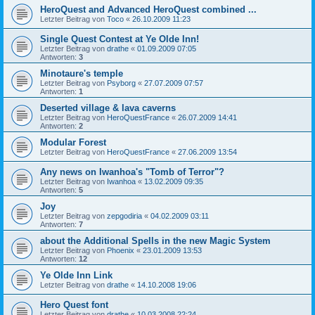
HeroQuest and Advanced HeroQuest combined ...
Letzter Beitrag von
Toco
«
26.10.2009 11:23
Single Quest Contest at Ye Olde Inn!
Letzter Beitrag von
drathe
«
01.09.2009 07:05
Antworten:
3
Minotaure's temple
Letzter Beitrag von
Psyborg
«
27.07.2009 07:57
Antworten:
1
Deserted village & lava caverns
Letzter Beitrag von
HeroQuestFrance
«
26.07.2009 14:41
Antworten:
2
Modular Forest
Letzter Beitrag von
HeroQuestFrance
«
27.06.2009 13:54
Any news on Iwanhoa's "Tomb of Terror"?
Letzter Beitrag von
Iwanhoa
«
13.02.2009 09:35
Antworten:
5
Joy
Letzter Beitrag von
zepgodiria
«
04.02.2009 03:11
Antworten:
7
about the Additional Spells in the new Magic System
Letzter Beitrag von
Phoenix
«
23.01.2009 13:53
Antworten:
12
Ye Olde Inn Link
Letzter Beitrag von
drathe
«
14.10.2008 19:06
Hero Quest font
Letzter Beitrag von
drathe
«
10.03.2008 22:24