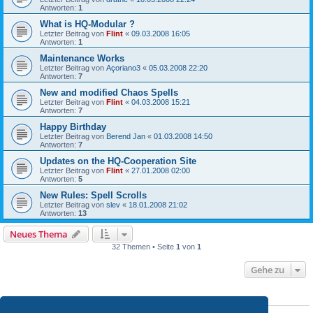
Antworten:
1
What is HQ-Modular ?
Letzter Beitrag von
Flint
«
09.03.2008 16:05
Antworten:
1
Maintenance Works
Letzter Beitrag von
Açoriano3
«
05.03.2008 22:20
Antworten:
7
New and modified Chaos Spells
Letzter Beitrag von
Flint
«
04.03.2008 15:21
Antworten:
7
Happy Birthday
Letzter Beitrag von
Berend Jan
«
01.03.2008 14:50
Antworten:
7
Updates on the HQ-Cooperation Site
Letzter Beitrag von
Flint
«
27.01.2008 02:00
Antworten:
5
New Rules: Spell Scrolls
Letzter Beitrag von
slev
«
18.01.2008 21:02
Antworten:
13
Neues Thema
32 Themen • Seite
1
von
1
Gehe zu
BERECHTIGUNGEN IN DIESEM FORUM