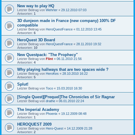
New way to play HQ
Letzter Beitrag von
Wehrter
«
29.12.2010 07:03
Antworten:
1
3D dunjeon made in France (new company) 100% DF
compatible
Letzter Beitrag von
HeroQuestFrance
«
01.12.2010 13:45
Antworten:
6
HeroQuest 3D Board
Letzter Beitrag von
HeroQuestFrance
«
28.11.2010 19:32
Antworten:
10
New Questpack: "The Prophecy"
Letzter Beitrag von
Flint
«
06.11.2010 21:56
Antworten:
4
Why playing hallways that are two spaces wide ?
Letzter Beitrag von
HeroKes
«
28.10.2010 16:22
Antworten:
5
Splut!
Letzter Beitrag von
Toco
«
15.03.2010 16:30
[Single Quest][Prequel]The Chronicles of Sir Ragnar
Letzter Beitrag von
drathe
«
06.01.2010 22:24
The Imperial Academy
Letzter Beitrag von
Phoenix
«
19.12.2009 08:48
Antworten:
1
HEROQUEST 2009
Letzter Beitrag von
Hero-Quest
«
14.12.2009 21:28
Antworten:
2