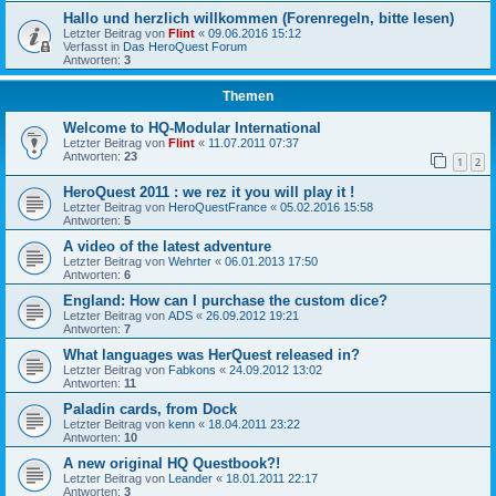
Hallo und herzlich willkommen (Forenregeln, bitte lesen)
Letzter Beitrag von
Flint
«
09.06.2016 15:12
Verfasst in
Das HeroQuest Forum
Antworten:
3
Themen
Welcome to HQ-Modular International
Letzter Beitrag von
Flint
«
11.07.2011 07:37
Antworten:
23
1
2
HeroQuest 2011 : we rez it you will play it !
Letzter Beitrag von
HeroQuestFrance
«
05.02.2016 15:58
Antworten:
5
A video of the latest adventure
Letzter Beitrag von
Wehrter
«
06.01.2013 17:50
Antworten:
6
England: How can I purchase the custom dice?
Letzter Beitrag von
ADS
«
26.09.2012 19:21
Antworten:
7
What languages was HerQuest released in?
Letzter Beitrag von
Fabkons
«
24.09.2012 13:02
Antworten:
11
Paladin cards, from Dock
Letzter Beitrag von
kenn
«
18.04.2011 23:22
Antworten:
10
A new original HQ Questbook?!
Letzter Beitrag von
Leander
«
18.01.2011 22:17
Antworten:
3