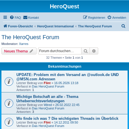
HeroQuest
FAQ
Kontakt
Registrieren
Anmelden
S
Foren-Übersicht
HeroQuest International
The HeroQuest Forum
u
The HeroQuest Forum
c
Moderator:
Xarres
h
Suche
Erweiterte Suche
Neues Thema
e
32 Themen • Seite
1
von
1
Bekanntmachungen
UPDATE: Problem mit dem Versand an @outlook.de UND
@MSN.com Adressen
Letzter Beitrag von
Flint
«
16.05.2026 13:18
Verfasst in
Das HeroQuest Forum
Antworten:
1
Wichtige Botschaft an alle - Thema
Urheberrechtsverletzungen
Letzter Beitrag von
Wired
«
26.02.2022 22:45
Verfasst in
Das HeroQuest Forum
Antworten:
3
Wo finde ich was ? Die wichtigsten Threads im Überblick
Letzter Beitrag von
Flint
«
14.12.2011 09:50
Verfasst in
Das HeroQuest Forum